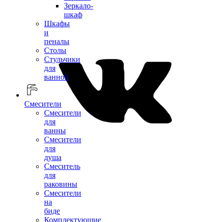
Зеркало-
шкаф
Шкафы
и
пеналы
Столы
Стульчики
для
ванной
Смесители
Смесители
для
ванны
Смесители
для
душа
Смеситель
для
раковины
Смесители
на
биде
Комплектующие