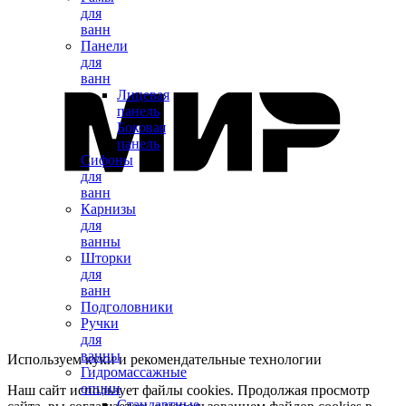
для
ванн
Панели
для
ванн
Лицевая
панель
Боковая
панель
Сифоны
для
ванн
Карнизы
для
ванны
Шторки
для
ванн
Подголовники
Ручки
для
ванны
Используем куки и рекомендательные технологии
Гидромассажные
опции
Наш сайт использует файлы cookies. Продолжая просмотр
Стандартные