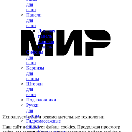
для
ванн
Панели
для
ванн
Лицевая
панель
Боковая
панель
Сифоны
для
ванн
Карнизы
для
ванны
Шторки
для
ванн
Подголовники
Ручки
для
ванны
Используем куки и рекомендательные технологии
Гидромассажные
опции
Наш сайт использует файлы cookies. Продолжая просмотр
Стандартные