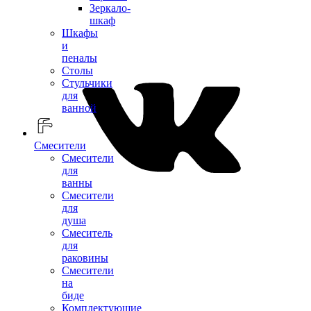
Зеркало-
шкаф
Шкафы
и
пеналы
Столы
Стульчики
для
ванной
Смесители
Смесители
для
ванны
Смесители
для
душа
Смеситель
для
раковины
Смесители
на
биде
Комплектующие