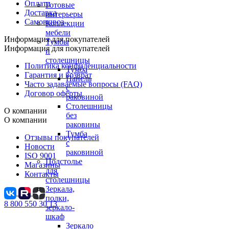
Оплата
Готовые
Доставка
интерьеры
Самовывоз
Коллекции
мебели
Информация для покупателей
Тумбы
Информация для покупателей
и
столешницы
Политика конфиденциальности
Тумба
Гарантия и возврат
Панель
Часто задаваемые вопросы (FAQ)
с
Договор оферты
раковиной
Столешницы
О компании
без
О компании
раковины
Тумба
Отзывы покупателей
с
Новости
раковиной
ISO 9001
Подстолье
Магазины
для
Контакты
столешницы
Зеркала,
полки,
8 800 550 30 13
зеркало-
шкаф
Зеркало