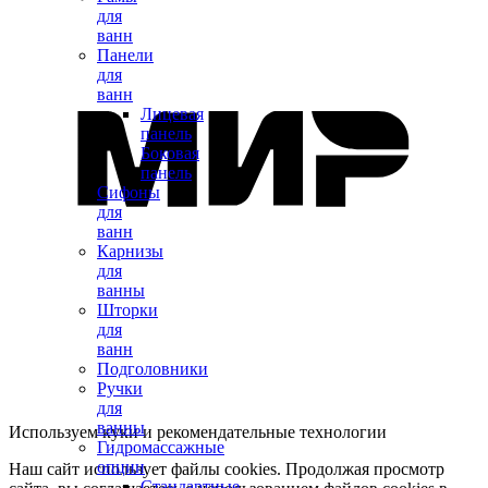
для
ванн
Панели
для
ванн
Лицевая
панель
Боковая
панель
Сифоны
для
ванн
Карнизы
для
ванны
Шторки
для
ванн
Подголовники
Ручки
для
ванны
Используем куки и рекомендательные технологии
Гидромассажные
опции
Наш сайт использует файлы cookies. Продолжая просмотр
Стандартные