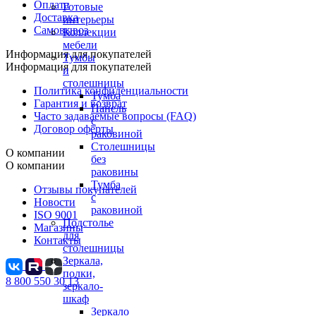
Оплата
Готовые
Доставка
интерьеры
Самовывоз
Коллекции
мебели
Информация для покупателей
Тумбы
Информация для покупателей
и
столешницы
Политика конфиденциальности
Тумба
Гарантия и возврат
Панель
Часто задаваемые вопросы (FAQ)
с
Договор оферты
раковиной
Столешницы
О компании
без
О компании
раковины
Тумба
Отзывы покупателей
с
Новости
раковиной
ISO 9001
Подстолье
Магазины
для
Контакты
столешницы
Зеркала,
полки,
8 800 550 30 13
зеркало-
шкаф
Зеркало