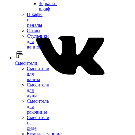
Зеркало-
шкаф
Шкафы
и
пеналы
Столы
Стульчики
для
ванной
Смесители
Смесители
для
ванны
Смесители
для
душа
Смеситель
для
раковины
Смесители
на
биде
Комплектующие