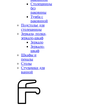
Столешницы
без
раковины
Тумба с
раковиной
Подстолье для
столешницы
Зеркала, полки,
зеркало-шкаф
Зеркало
Зеркало-
шкаф
Шкафы и
пеналы
Столы
Стульчики для
ванной