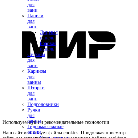
для
ванн
Панели
для
ванн
Лицевая
панель
Боковая
панель
Сифоны
для
ванн
Карнизы
для
ванны
Шторки
для
ванн
Подголовники
Ручки
для
ванны
Используем куки и рекомендательные технологии
Гидромассажные
опции
Наш сайт использует файлы cookies. Продолжая просмотр
Стандартные