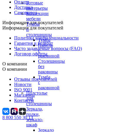
Оплата
Готовые
Доставка
интерьеры
Самовывоз
Коллекции
мебели
Информация для покупателей
Тумбы
Информация для покупателей
и
столешницы
Политика конфиденциальности
Тумба
Гарантия и возврат
Панель
Часто задаваемые вопросы (FAQ)
с
Договор оферты
раковиной
Столешницы
О компании
без
О компании
раковины
Тумба
Отзывы покупателей
с
Новости
раковиной
ISO 9001
Подстолье
Магазины
для
Контакты
столешницы
Зеркала,
полки,
8 800 550 30 13
зеркало-
шкаф
Зеркало