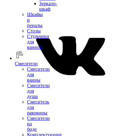
Зеркало-
шкаф
Шкафы
и
пеналы
Столы
Стульчики
для
ванной
Смесители
Смесители
для
ванны
Смесители
для
душа
Смеситель
для
раковины
Смесители
на
биде
Комплектующие