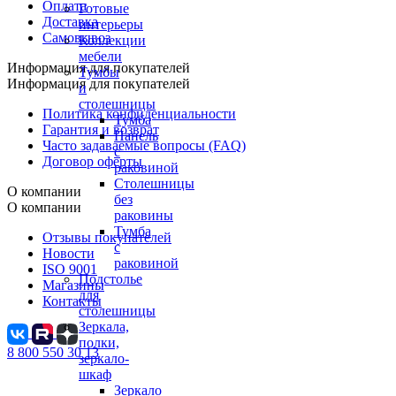
Оплата
Готовые
Доставка
интерьеры
Самовывоз
Коллекции
мебели
Информация для покупателей
Тумбы
Информация для покупателей
и
столешницы
Политика конфиденциальности
Тумба
Гарантия и возврат
Панель
Часто задаваемые вопросы (FAQ)
с
Договор оферты
раковиной
Столешницы
О компании
без
О компании
раковины
Тумба
Отзывы покупателей
с
Новости
раковиной
ISO 9001
Подстолье
Магазины
для
Контакты
столешницы
Зеркала,
полки,
8 800 550 30 13
зеркало-
шкаф
Зеркало