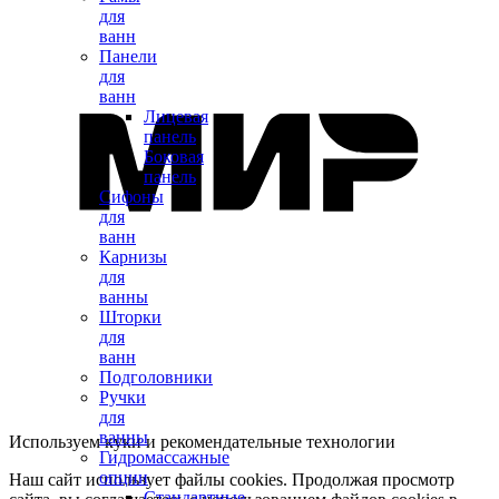
для
ванн
Панели
для
ванн
Лицевая
панель
Боковая
панель
Сифоны
для
ванн
Карнизы
для
ванны
Шторки
для
ванн
Подголовники
Ручки
для
ванны
Используем куки и рекомендательные технологии
Гидромассажные
опции
Наш сайт использует файлы cookies. Продолжая просмотр
Стандартные