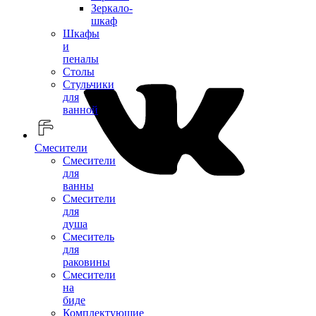
Зеркало-
шкаф
Шкафы
и
пеналы
Столы
Стульчики
для
ванной
Смесители
Смесители
для
ванны
Смесители
для
душа
Смеситель
для
раковины
Смесители
на
биде
Комплектующие