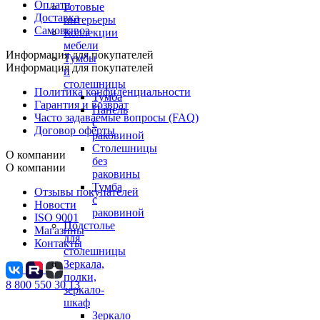
Оплата
Готовые
Доставка
интерьеры
Самовывоз
Коллекции
мебели
Информация для покупателей
Тумбы
Информация для покупателей
и
столешницы
Политика конфиденциальности
Тумба
Гарантия и возврат
Панель
Часто задаваемые вопросы (FAQ)
с
Договор оферты
раковиной
Столешницы
О компании
без
О компании
раковины
Тумба
Отзывы покупателей
с
Новости
раковиной
ISO 9001
Подстолье
Магазины
для
Контакты
столешницы
Зеркала,
полки,
8 800 550 30 13
зеркало-
шкаф
Зеркало