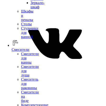
Зеркало-
шкаф
Шкафы
и
пеналы
Столы
Стульчики
для
ванной
Смесители
Смесители
для
ванны
Смесители
для
душа
Смеситель
для
раковины
Смесители
на
биде
Комплектующие