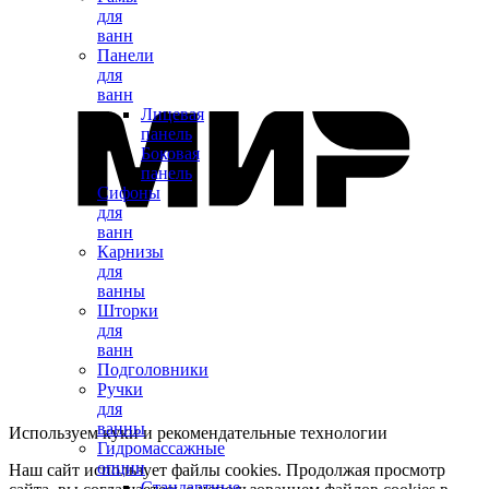
для
ванн
Панели
для
ванн
Лицевая
панель
Боковая
панель
Сифоны
для
ванн
Карнизы
для
ванны
Шторки
для
ванн
Подголовники
Ручки
для
ванны
Используем куки и рекомендательные технологии
Гидромассажные
опции
Наш сайт использует файлы cookies. Продолжая просмотр
Стандартные