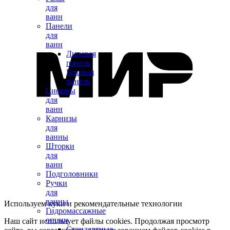
для
ванн
Панели
для
ванн
Лицевая
панель
Боковая
панель
Сифоны
для
ванн
Карнизы
для
ванны
Шторки
для
ванн
Подголовники
Ручки
для
ванны
Используем куки и рекомендательные технологии
Гидромассажные
опции
Наш сайт использует файлы cookies. Продолжая просмотр
Стандартные