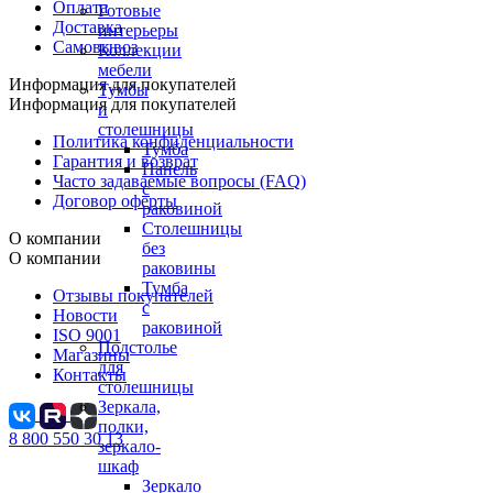
Оплата
Готовые
Доставка
интерьеры
Самовывоз
Коллекции
мебели
Информация для покупателей
Тумбы
Информация для покупателей
и
столешницы
Политика конфиденциальности
Тумба
Гарантия и возврат
Панель
Часто задаваемые вопросы (FAQ)
с
Договор оферты
раковиной
Столешницы
О компании
без
О компании
раковины
Тумба
Отзывы покупателей
с
Новости
раковиной
ISO 9001
Подстолье
Магазины
для
Контакты
столешницы
Зеркала,
полки,
8 800 550 30 13
зеркало-
шкаф
Зеркало