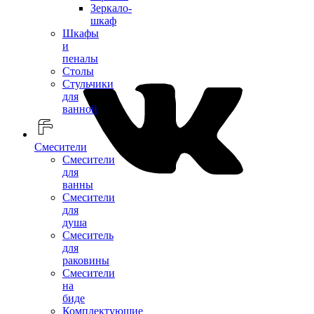
Зеркало-
шкаф
Шкафы
и
пеналы
Столы
Стульчики
для
ванной
Смесители
Смесители
для
ванны
Смесители
для
душа
Смеситель
для
раковины
Смесители
на
биде
Комплектующие