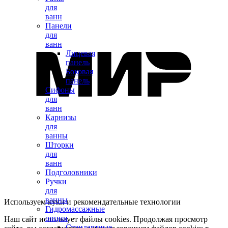
для
ванн
Панели
для
ванн
Лицевая
панель
Боковая
панель
Сифоны
для
ванн
Карнизы
для
ванны
Шторки
для
ванн
Подголовники
Ручки
для
ванны
Используем куки и рекомендательные технологии
Гидромассажные
опции
Наш сайт использует файлы cookies. Продолжая просмотр
Стандартные