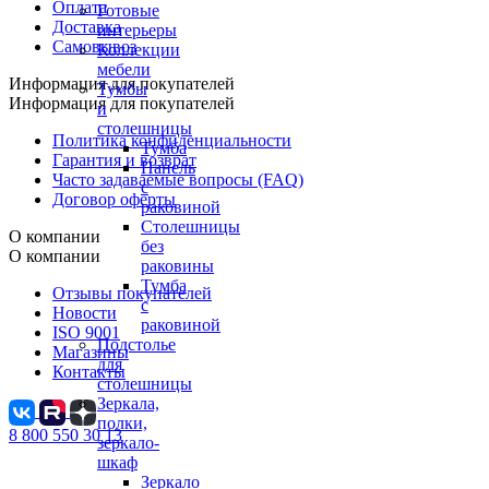
Оплата
Готовые
Доставка
интерьеры
Самовывоз
Коллекции
мебели
Информация для покупателей
Тумбы
Информация для покупателей
и
столешницы
Политика конфиденциальности
Тумба
Гарантия и возврат
Панель
Часто задаваемые вопросы (FAQ)
с
Договор оферты
раковиной
Столешницы
О компании
без
О компании
раковины
Тумба
Отзывы покупателей
с
Новости
раковиной
ISO 9001
Подстолье
Магазины
для
Контакты
столешницы
Зеркала,
полки,
8 800 550 30 13
зеркало-
шкаф
Зеркало