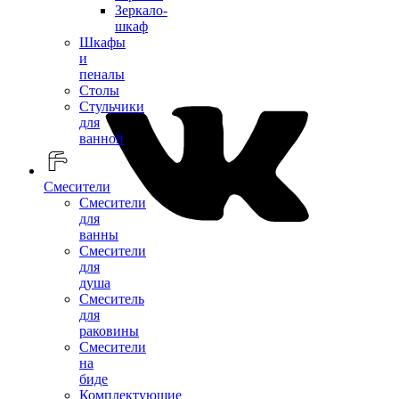
Зеркало-
шкаф
Шкафы
и
пеналы
Столы
Стульчики
для
ванной
Смесители
Смесители
для
ванны
Смесители
для
душа
Смеситель
для
раковины
Смесители
на
биде
Комплектующие