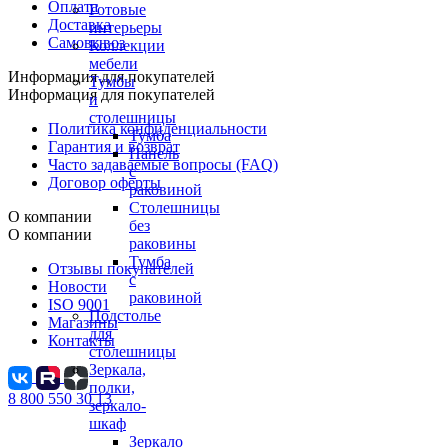
Оплата
Готовые
Доставка
интерьеры
Самовывоз
Коллекции
мебели
Информация для покупателей
Тумбы
Информация для покупателей
и
столешницы
Политика конфиденциальности
Тумба
Гарантия и возврат
Панель
Часто задаваемые вопросы (FAQ)
с
Договор оферты
раковиной
Столешницы
О компании
без
О компании
раковины
Тумба
Отзывы покупателей
с
Новости
раковиной
ISO 9001
Подстолье
Магазины
для
Контакты
столешницы
Зеркала,
полки,
8 800 550 30 13
зеркало-
шкаф
Зеркало