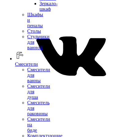
Зеркало-
шкаф
Шкафы
и
пеналы
Столы
Стульчики
для
ванной
Смесители
Смесители
для
ванны
Смесители
для
душа
Смеситель
для
раковины
Смесители
на
биде
Комплектующие