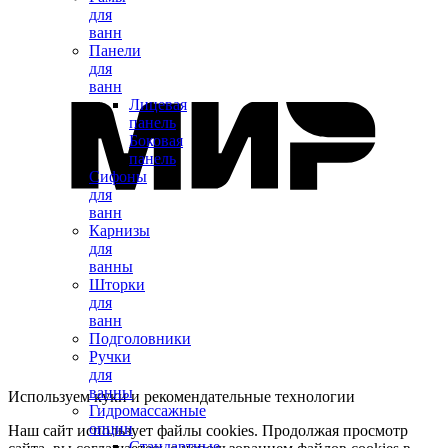
для
ванн
Панели
для
ванн
Лицевая
панель
Боковая
панель
Сифоны
для
ванн
Карнизы
для
ванны
Шторки
для
ванн
Подголовники
Ручки
для
ванны
Используем куки и рекомендательные технологии
Гидромассажные
опции
Наш сайт использует файлы cookies. Продолжая просмотр
Стандартные