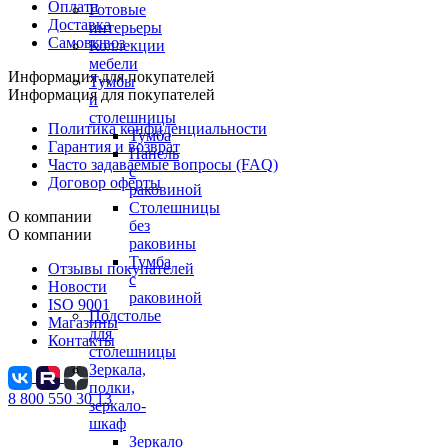
Оплата
Готовые
Доставка
интерьеры
Самовывоз
Коллекции
мебели
Информация для покупателей
Тумбы
Информация для покупателей
и
столешницы
Политика конфиденциальности
Тумба
Гарантия и возврат
Панель
Часто задаваемые вопросы (FAQ)
с
Договор оферты
раковиной
Столешницы
О компании
без
О компании
раковины
Тумба
Отзывы покупателей
с
Новости
раковиной
ISO 9001
Подстолье
Магазины
для
Контакты
столешницы
Зеркала,
полки,
8 800 550 30 13
зеркало-
шкаф
Зеркало