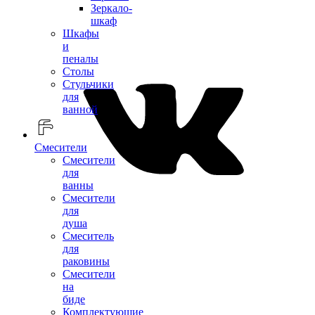
Зеркало-
шкаф
Шкафы
и
пеналы
Столы
Стульчики
для
ванной
Смесители
Смесители
для
ванны
Смесители
для
душа
Смеситель
для
раковины
Смесители
на
биде
Комплектующие