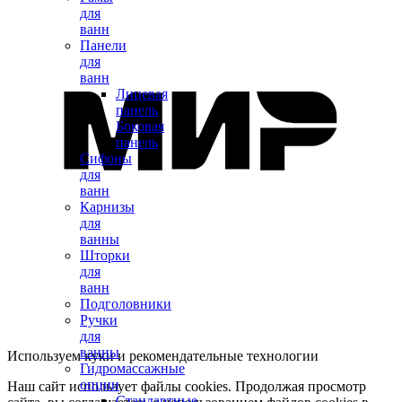
для
ванн
Панели
для
ванн
Лицевая
панель
Боковая
панель
Сифоны
для
ванн
Карнизы
для
ванны
Шторки
для
ванн
Подголовники
Ручки
для
ванны
Используем куки и рекомендательные технологии
Гидромассажные
опции
Наш сайт использует файлы cookies. Продолжая просмотр
Стандартные