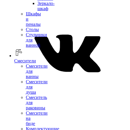
Зеркало-
шкаф
Шкафы
и
пеналы
Столы
Стульчики
для
ванной
Смесители
Смесители
для
ванны
Смесители
для
душа
Смеситель
для
раковины
Смесители
на
биде
Комплектующие