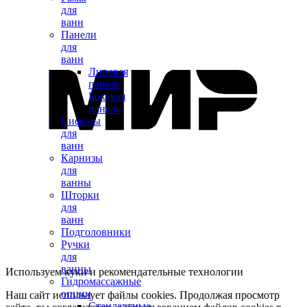
для
ванн
Панели
для
ванн
Лицевая
панель
Боковая
панель
Сифоны
для
ванн
Карнизы
для
ванны
Шторки
для
ванн
Подголовники
Ручки
для
ванны
Используем куки и рекомендательные технологии
Гидромассажные
опции
Наш сайт использует файлы cookies. Продолжая просмотр
Стандартные