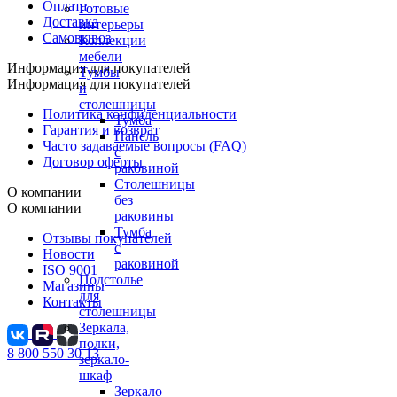
Оплата
Готовые
Доставка
интерьеры
Самовывоз
Коллекции
мебели
Информация для покупателей
Тумбы
Информация для покупателей
и
столешницы
Политика конфиденциальности
Тумба
Гарантия и возврат
Панель
Часто задаваемые вопросы (FAQ)
с
Договор оферты
раковиной
Столешницы
О компании
без
О компании
раковины
Тумба
Отзывы покупателей
с
Новости
раковиной
ISO 9001
Подстолье
Магазины
для
Контакты
столешницы
Зеркала,
полки,
8 800 550 30 13
зеркало-
шкаф
Зеркало