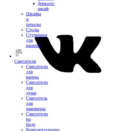
Зеркало-
шкаф
Шкафы
и
пеналы
Столы
Стульчики
для
ванной
Смесители
Смесители
для
ванны
Смесители
для
душа
Смеситель
для
раковины
Смесители
на
биде
Комплектующие