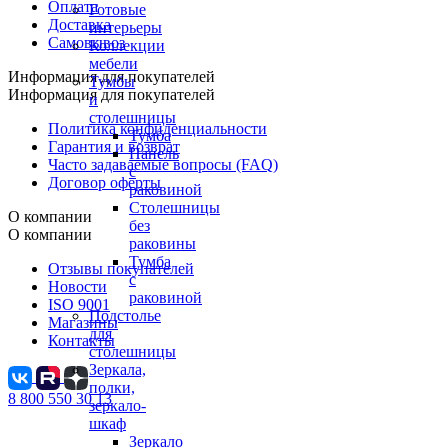
Оплата
Готовые
Доставка
интерьеры
Самовывоз
Коллекции
мебели
Информация для покупателей
Тумбы
Информация для покупателей
и
столешницы
Политика конфиденциальности
Тумба
Гарантия и возврат
Панель
Часто задаваемые вопросы (FAQ)
с
Договор оферты
раковиной
Столешницы
О компании
без
О компании
раковины
Тумба
Отзывы покупателей
с
Новости
раковиной
ISO 9001
Подстолье
Магазины
для
Контакты
столешницы
Зеркала,
полки,
8 800 550 30 13
зеркало-
шкаф
Зеркало