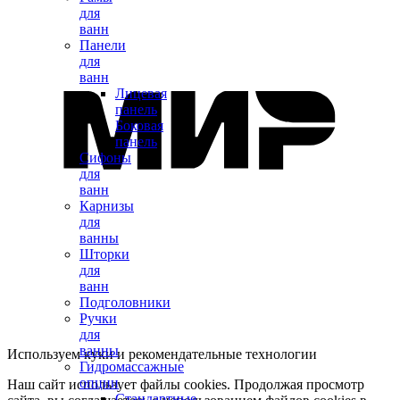
для
ванн
Панели
для
ванн
Лицевая
панель
Боковая
панель
Сифоны
для
ванн
Карнизы
для
ванны
Шторки
для
ванн
Подголовники
Ручки
для
ванны
Используем куки и рекомендательные технологии
Гидромассажные
опции
Наш сайт использует файлы cookies. Продолжая просмотр
Стандартные