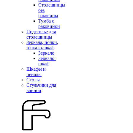
Столешницы
без
раковины
Тумба с
раковиной
Подстолье для
столешницы
Зеркала, полки,
зеркало-шкаф
Зеркало
Зеркало-
шкаф
Шкафы и
пеналы
Столы
Стульчики для
ванной