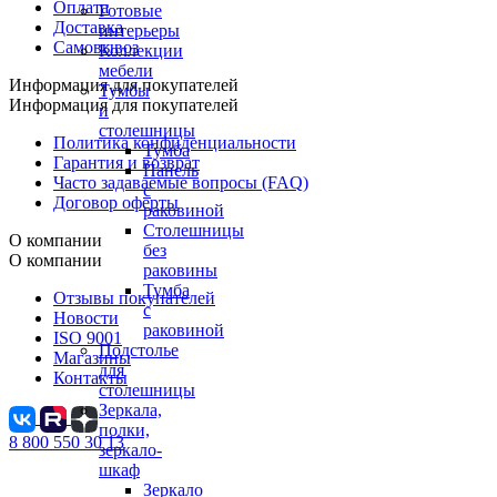
Оплата
Готовые
Доставка
интерьеры
Самовывоз
Коллекции
мебели
Информация для покупателей
Тумбы
Информация для покупателей
и
столешницы
Политика конфиденциальности
Тумба
Гарантия и возврат
Панель
Часто задаваемые вопросы (FAQ)
с
Договор оферты
раковиной
Столешницы
О компании
без
О компании
раковины
Тумба
Отзывы покупателей
с
Новости
раковиной
ISO 9001
Подстолье
Магазины
для
Контакты
столешницы
Зеркала,
полки,
8 800 550 30 13
зеркало-
шкаф
Зеркало