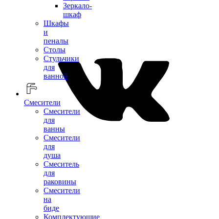
Зеркало-
шкаф
Шкафы
и
пеналы
Столы
Стульчики
для
ванной
Смесители
Смесители
для
ванны
Смесители
для
душа
Смеситель
для
раковины
Смесители
на
биде
Комплектующие