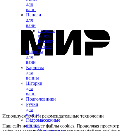
для
ванн
Панели
для
ванн
Лицевая
панель
Боковая
панель
Сифоны
для
ванн
Карнизы
для
ванны
Шторки
для
ванн
Подголовники
Ручки
для
ванны
Используем куки и рекомендательные технологии
Гидромассажные
опции
Наш сайт использует файлы cookies. Продолжая просмотр
Стандартные