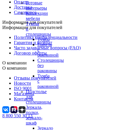
Оплата
Готовые
Доставка
интерьеры
Самовывоз
Коллекции
мебели
Информация для покупателей
Тумбы
Информация для покупателей
и
столешницы
Политика конфиденциальности
Тумба
Гарантия и возврат
Панель
Часто задаваемые вопросы (FAQ)
с
Договор оферты
раковиной
Столешницы
О компании
без
О компании
раковины
Тумба
Отзывы покупателей
с
Новости
раковиной
ISO 9001
Подстолье
Магазины
для
Контакты
столешницы
Зеркала,
полки,
8 800 550 30 13
зеркало-
шкаф
Зеркало