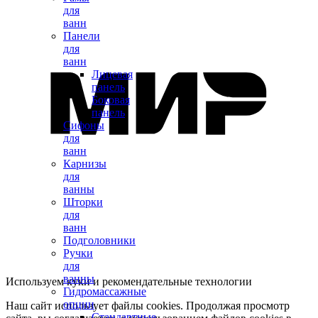
для
ванн
Панели
для
ванн
Лицевая
панель
Боковая
панель
Сифоны
для
ванн
Карнизы
для
ванны
Шторки
для
ванн
Подголовники
Ручки
для
ванны
Используем куки и рекомендательные технологии
Гидромассажные
опции
Наш сайт использует файлы cookies. Продолжая просмотр
Стандартные