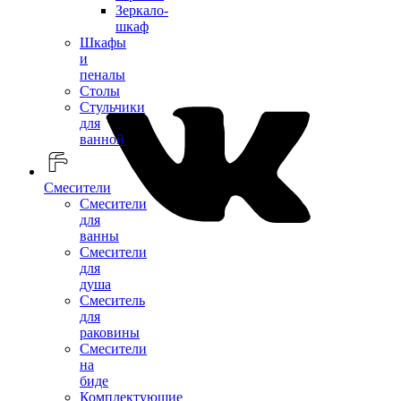
Зеркало-
шкаф
Шкафы
и
пеналы
Столы
Стульчики
для
ванной
Смесители
Смесители
для
ванны
Смесители
для
душа
Смеситель
для
раковины
Смесители
на
биде
Комплектующие