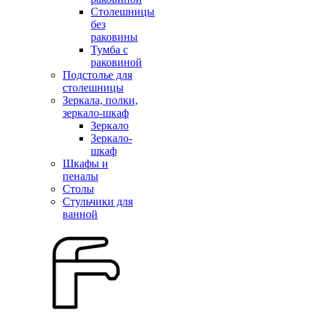
Столешницы
без
раковины
Тумба с
раковиной
Подстолье для
столешницы
Зеркала, полки,
зеркало-шкаф
Зеркало
Зеркало-
шкаф
Шкафы и
пеналы
Столы
Стульчики для
ванной