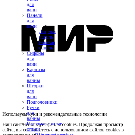
для
ванн
Панели
для
ванн
Лицевая
панель
Боковая
панель
Сифоны
для
ванн
Карнизы
для
ванны
Шторки
для
ванн
Подголовники
Ручки
для
Используем куки и рекомендательные технологии
ванны
Гидромассажные
Наш сайт использует файлы cookies. Продолжая просмотр
опции
сайта, вы соглашаетесь с использованием файлов cookies в
Стандартные