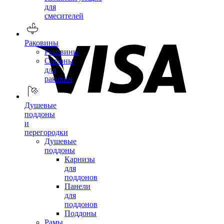
для
смесителей
Раковины
Раковины
Сифоны
для
раковин
Душевые
поддоны
и
перегородки
Душевые
поддоны
Карнизы
для
поддонов
Панели
для
поддонов
Поддоны
Рамы