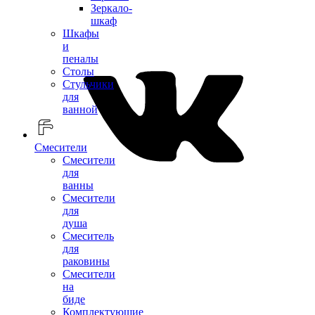
Зеркало-
шкаф
Шкафы
и
пеналы
Столы
Стульчики
для
ванной
Смесители
Смесители
для
ванны
Смесители
для
душа
Смеситель
для
раковины
Смесители
на
биде
Комплектующие