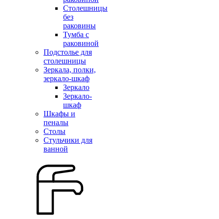
Столешницы
без
раковины
Тумба с
раковиной
Подстолье для
столешницы
Зеркала, полки,
зеркало-шкаф
Зеркало
Зеркало-
шкаф
Шкафы и
пеналы
Столы
Стульчики для
ванной