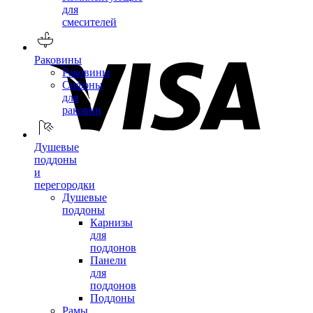
для
смесителей
Раковины
Раковины
Сифоны
для
раковин
Душевые
поддоны
и
перегородки
Душевые
поддоны
Карнизы
для
поддонов
Панели
для
поддонов
Поддоны
Рамы