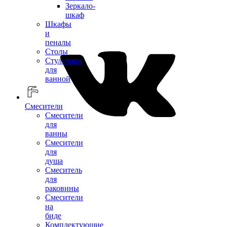
Зеркало-
шкаф
Шкафы
и
пеналы
Столы
Стульчики
для
ванной
Смесители
Смесители
для
ванны
Смесители
для
душа
Смеситель
для
раковины
Смесители
на
биде
Комплектующие