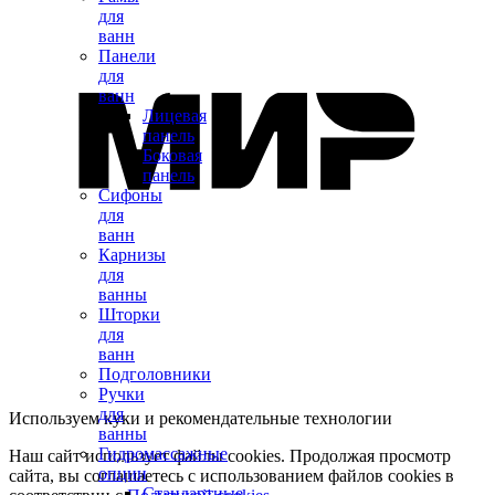
для
ванн
Панели
для
ванн
Лицевая
панель
Боковая
панель
Сифоны
для
ванн
Карнизы
для
ванны
Шторки
для
ванн
Подголовники
Ручки
для
Используем куки и рекомендательные технологии
ванны
Гидромассажные
Наш сайт использует файлы cookies. Продолжая просмотр
опции
сайта, вы соглашаетесь с использованием файлов cookies в
Стандартные