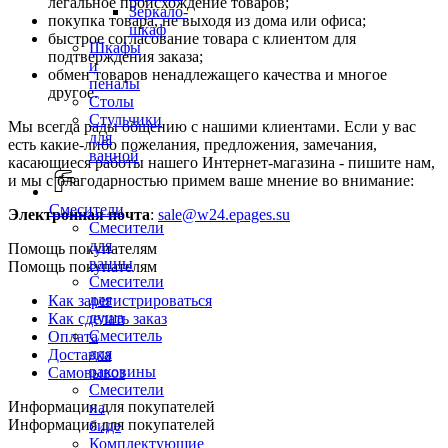
легальное происхождение товаров;
Зеркало-
покупка товара, не выходя из дома или офиса;
шкаф
быстрое согласование товара с клиентом для
Шкафы
подтверждения заказа;
и
обмен товаров ненадлежащего качества и многое
пеналы
другое.
Столы
Стульчики
Мы всегда рады общению с нашими клиентами. Если у вас
для
есть какие-либо пожелания, предложения, замечания,
ванной
касающиеся работы нашего Интернет-магазина - пишите нам,
и мы с благодарностью примем ваше мнение во внимание:
Смесители
Электронная почта
:
sale@w24.epages.su
Смесители
для
Помощь покупателям
ванны
Помощь покупателям
Смесители
для
Как зарегистрироваться
душа
Как сделать заказ
Смеситель
Оплата
для
Доставка
раковины
Самовывоз
Смесители
Информация для покупателей
на
Информация для покупателей
биде
Комплектующие