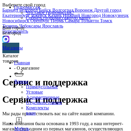
Выберите свой город
Гидромассаж
Барнаул
Белгород
Бийск
Волгоград
Воронеж
Другой город
Что такое гидромассаж?
Екатеринбург
Ижевск
Казань
Нижний Новгород
Новокузнецк
Собрать гидромассажную ванну
Новосибирск
Оренбург
Пермь
Самара
Тольятти
Томск
Тюмень
Чебоксары
Ярославль
Ваш город:
Перезвонить
Белгород
Магазины
Каталог
товаров
Главная
- О магазине
Сервис и поддержка
Ванны
Прямоугольные
Угловые
Сервис и поддержка
Асимметричные
Отдельностоящие
Комплекты
ванн
Мы рады приветствовать вас на сайте нашей компании.
Наша компания была основана в 1993 году, а наш интернет-
Мебель
магазин стал одним из первых магазинов, осуществляющих