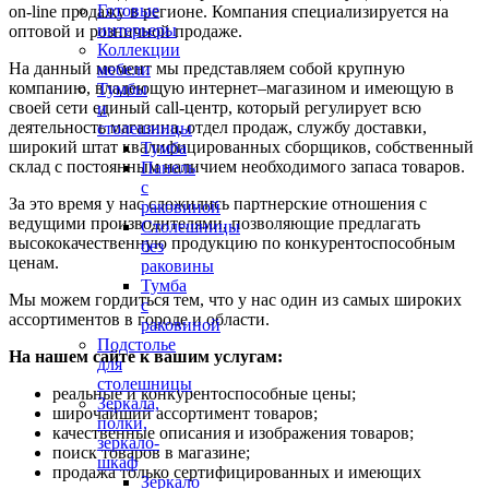
Готовые
on-line продажу в регионе. Компания специализируется на
интерьеры
оптовой и розничной продаже.
Коллекции
На данный момент мы представляем собой крупную
мебели
компанию, владеющую интернет–магазином и имеющую в
Тумбы
своей сети единый call-центр, который регулирует всю
и
деятельность магазина, отдел продаж, службу доставки,
столешницы
широкий штат квалифицированных сборщиков, собственный
Тумба
склад c постоянным наличием необходимого запаса товаров.
Панель
с
За это время у нас сложились партнерские отношения с
раковиной
ведущими производителями, позволяющие предлагать
Столешницы
высококачественную продукцию по конкурентоспособным
без
ценам.
раковины
Тумба
Мы можем гордиться тем, что у нас один из самых широких
с
ассортиментов в городе и области.
раковиной
Подстолье
На нашем сайте к вашим услугам:
для
столешницы
реальные и конкурентоспособные цены;
Зеркала,
широчайший ассортимент товаров;
полки,
качественные описания и изображения товаров;
зеркало-
поиск товаров в магазине;
шкаф
продажа только сертифицированных и имеющих
Зеркало