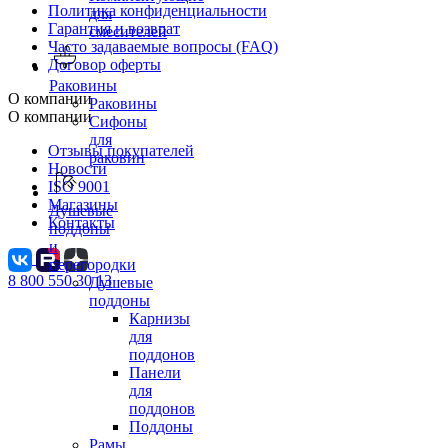
Политика конфиденциальности
для
Гарантия и возврат
смесителей
Часто задаваемые вопросы (FAQ)
Договор оферты
Раковины
О компании
Раковины
О компании
Сифоны
для
Отзывы покупателей
раковин
Новости
ISO 9001
Магазины
Душевые
Контакты
поддоны
и
перегородки
8 800 550 30 13
Душевые
поддоны
Карнизы
для
поддонов
Панели
для
поддонов
Поддоны
Рамы