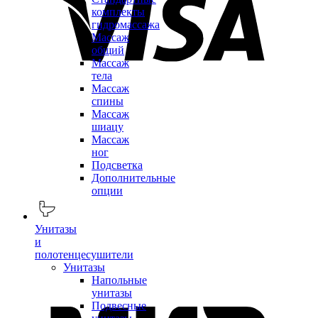
комплекты
гидромассажа
Массаж
общий
Массаж
тела
Массаж
спины
Массаж
шиацу
Массаж
ног
Подсветка
Дополнительные
опции
Унитазы
и
полотенцесушители
Унитазы
Напольные
унитазы
Подвесные