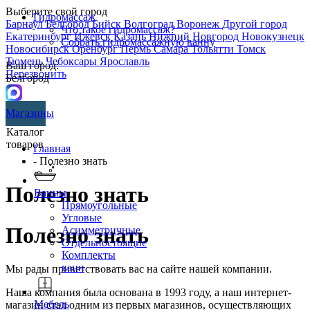
Выберите свой город
Гидромассаж
Барнаул
Белгород
Бийск
Волгоград
Воронеж
Другой город
Что такое гидромассаж?
Екатеринбург
Ижевск
Казань
Нижний Новгород
Новокузнецк
Собрать гидромассажную ванну
Новосибирск
Оренбург
Пермь
Самара
Тольятти
Томск
Тюмень
Чебоксары
Ярославль
Ваш город:
Перезвонить
Белгород
Магазины
Каталог
товаров
Главная
- Полезно знать
Полезно знать
Ванны
Прямоугольные
Угловые
Полезно знать
Асимметричные
Отдельностоящие
Комплекты
ванн
Мы рады приветствовать вас на сайте нашей компании.
Наша компания была основана в 1993 году, а наш интернет-
Мебель
магазин стал одним из первых магазинов, осуществляющих