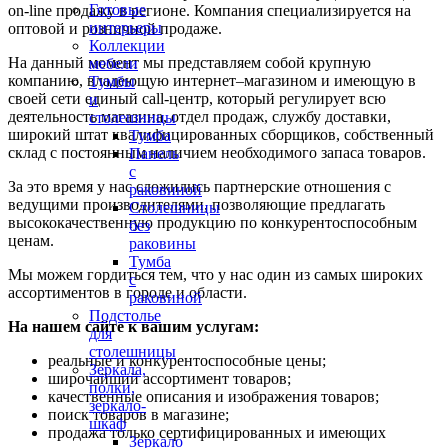
Готовые
on-line продажу в регионе. Компания специализируется на
интерьеры
оптовой и розничной продаже.
Коллекции
На данный момент мы представляем собой крупную
мебели
компанию, владеющую интернет–магазином и имеющую в
Тумбы
своей сети единый call-центр, который регулирует всю
и
деятельность магазина, отдел продаж, службу доставки,
столешницы
широкий штат квалифицированных сборщиков, собственный
Тумба
склад c постоянным наличием необходимого запаса товаров.
Панель
с
За это время у нас сложились партнерские отношения с
раковиной
ведущими производителями, позволяющие предлагать
Столешницы
высококачественную продукцию по конкурентоспособным
без
ценам.
раковины
Тумба
Мы можем гордиться тем, что у нас один из самых широких
с
ассортиментов в городе и области.
раковиной
Подстолье
На нашем сайте к вашим услугам:
для
столешницы
реальные и конкурентоспособные цены;
Зеркала,
широчайший ассортимент товаров;
полки,
качественные описания и изображения товаров;
зеркало-
поиск товаров в магазине;
шкаф
продажа только сертифицированных и имеющих
Зеркало