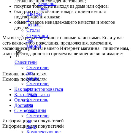
легальное происхождение товаров;
Зеркало-
покупка товара, не выходя из дома или офиса;
шкаф
быстрое согласование товара с клиентом для
Шкафы
подтверждения заказа;
и
обмен товаров ненадлежащего качества и многое
пеналы
другое.
Столы
Стульчики
Мы всегда рады общению с нашими клиентами. Если у вас
для
есть какие-либо пожелания, предложения, замечания,
ванной
касающиеся работы нашего Интернет-магазина - пишите нам,
и мы с благодарностью примем ваше мнение во внимание:
Смесители
Смесители
для
Помощь покупателям
ванны
Помощь покупателям
Смесители
для
Как зарегистрироваться
душа
Как сделать заказ
Смеситель
Оплата
для
Доставка
раковины
Самовывоз
Смесители
Информация для покупателей
на
Информация для покупателей
биде
Комплектующие