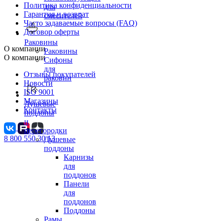
Политика конфиденциальности
для
Гарантия и возврат
смесителей
Часто задаваемые вопросы (FAQ)
Договор оферты
Раковины
О компании
Раковины
О компании
Сифоны
для
Отзывы покупателей
раковин
Новости
ISO 9001
Магазины
Душевые
Контакты
поддоны
и
перегородки
8 800 550 30 13
Душевые
поддоны
Карнизы
для
поддонов
Панели
для
поддонов
Поддоны
Рамы