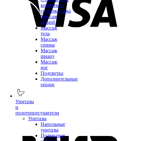
комплекты
гидромассажа
Массаж
общий
Массаж
тела
Массаж
спины
Массаж
шиацу
Массаж
ног
Подсветка
Дополнительные
опции
Унитазы
и
полотенцесушители
Унитазы
Напольные
унитазы
Подвесные