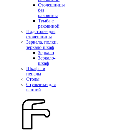
Столешницы
без
раковины
Тумба с
раковиной
Подстолье для
столешницы
Зеркала, полки,
зеркало-шкаф
Зеркало
Зеркало-
шкаф
Шкафы и
пеналы
Столы
Стульчики для
ванной