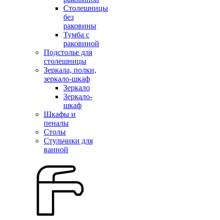
Столешницы
без
раковины
Тумба с
раковиной
Подстолье для
столешницы
Зеркала, полки,
зеркало-шкаф
Зеркало
Зеркало-
шкаф
Шкафы и
пеналы
Столы
Стульчики для
ванной