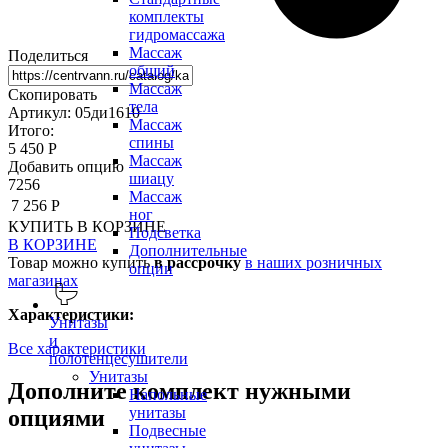
комплекты
гидромассажа
Массаж
Поделиться
общий
Массаж
Скопировать
тела
Артикул: 05ди1610
Массаж
Итого:
спины
5 450 Р
Массаж
Добавить опцию
шиацу
7256
Массаж
7 256 Р
ног
КУПИТЬ
В КОРЗИНЕ
Подсветка
В КОРЗИНЕ
Дополнительные
Товар можно купить
в рассрочку
в наших розничных
опции
магазинах
Характеристики:
Унитазы
и
Все характеристики
полотенцесушители
Унитазы
Дополните комплект нужными
Напольные
унитазы
опциями
Подвесные