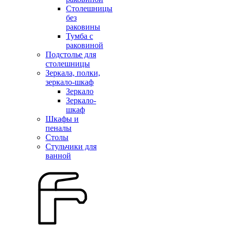
Столешницы
без
раковины
Тумба с
раковиной
Подстолье для
столешницы
Зеркала, полки,
зеркало-шкаф
Зеркало
Зеркало-
шкаф
Шкафы и
пеналы
Столы
Стульчики для
ванной