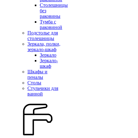
Столешницы
без
раковины
Тумба с
раковиной
Подстолье для
столешницы
Зеркала, полки,
зеркало-шкаф
Зеркало
Зеркало-
шкаф
Шкафы и
пеналы
Столы
Стульчики для
ванной