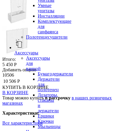
унитазы
Умные
унитазы
Инсталляции
Комплектующие
для
санфаянса
Полотенцесушители
Аксессуары
Аксессуары
Итого:
для
5 450 Р
ванной
Добавить опцию
Бумагодержатели
10506
Держатели
10 506 Р
для
КУПИТЬ
В КОРЗИНЕ
полотенец
В КОРЗИНЕ
Дозаторы,
Товар можно купить
в рассрочку
в наших розничных
стаканы
магазинах
и
держатели
Характеристики:
Ершики
Крючки
Все характеристики
Мыльницы