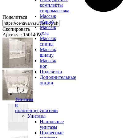
комплекты
гидромассажа
Массаж
Поделиться
общий
Массаж
Скопировать
тела
Артикул: 150140W
Массаж
спины
Массаж
шиацу
Массаж
ног
Подсветка
Дополнительные
опции
Унитазы
и
полотенцесушители
Унитазы
Напольные
унитазы
Подвесные