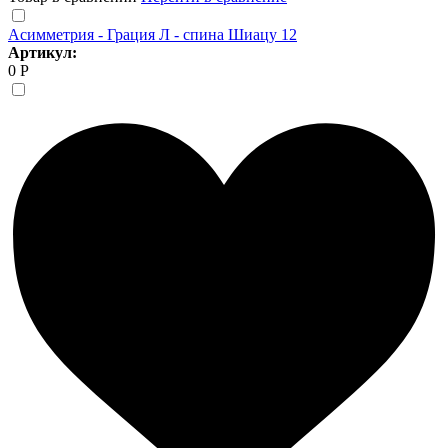
Асимметрия - Грация Л - спина Шиацу 12
Артикул:
0 Р