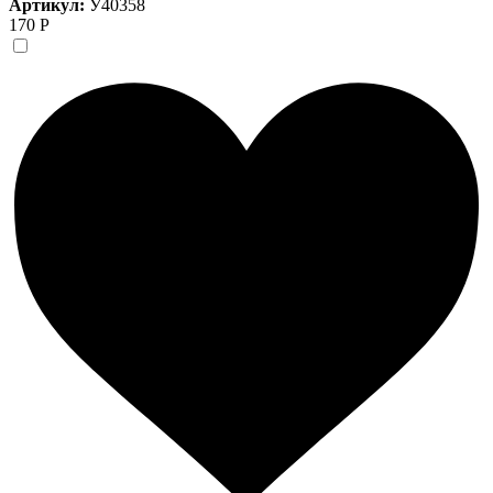
Артикул:
У40358
170 Р