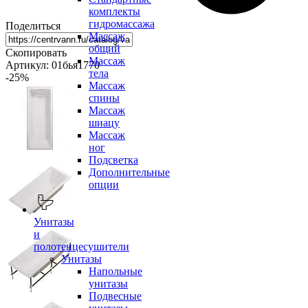
комплекты
гидромассажа
Поделиться
Массаж
общий
Скопировать
Массаж
Артикул: 01бья1770
тела
-25
%
Массаж
спины
Массаж
шиацу
Массаж
ног
Подсветка
Дополнительные
опции
Унитазы
и
полотенцесушители
Унитазы
Напольные
унитазы
Подвесные