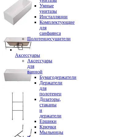
унитазы
Умные
унитазы
Инсталляции
Комплектующие
для
санфаянса
Полотенцесушители
Аксессуары
Аксессуары
для
ванной
Бумагодержатели
Держатели
для
полотенец
Дозаторы,
стаканы
и
держатели
Ершики
Крючки
Мыльницы