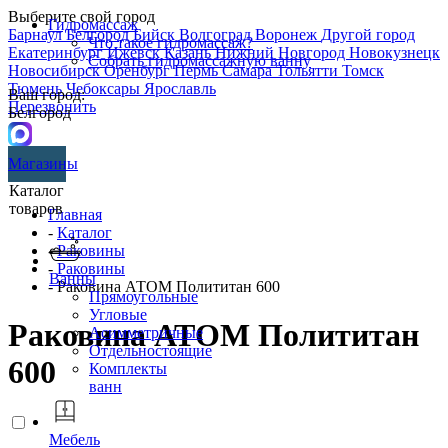
Выберите свой город
Гидромассаж
Барнаул
Белгород
Бийск
Волгоград
Воронеж
Другой город
Что такое гидромассаж?
Екатеринбург
Ижевск
Казань
Нижний Новгород
Новокузнецк
Собрать гидромассажную ванну
Новосибирск
Оренбург
Пермь
Самара
Тольятти
Томск
Тюмень
Чебоксары
Ярославль
Ваш город:
Перезвонить
Белгород
Магазины
Каталог
товаров
Главная
-
Каталог
-
Раковины
-
Раковины
Ванны
- Раковина АТОМ Полититан 600
Прямоугольные
Угловые
Раковина АТОМ Полититан
Асимметричные
Отдельностоящие
600
Комплекты
ванн
Мебель