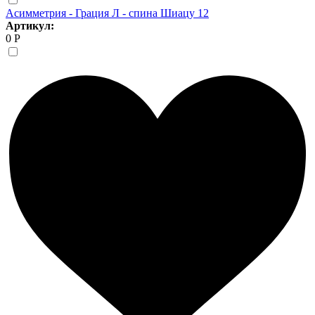
Асимметрия - Грация Л - спина Шиацу 12
Артикул:
0 Р