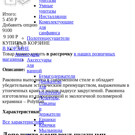
унитазы
Умные
унитазы
Итого:
Инсталляции
5 450 Р
Комплектующие
Добавить опцию
для
9100
санфаянса
9 100 Р
Полотенцесушители
КУПИТЬ
В КОРЗИНЕ
В КОРЗИНЕ
Товар можно купить
в рассрочку
в наших розничных
Аксессуары
магазинах
Аксессуары
для
Описание:
ванной
Бумагодержатели
Раковина выполнена в современном стиле и обладает
Держатели
убедительным эстетическим преимуществом, выраженным в
для
утонченных краях и малом радиусе закруглений. Раковина
полотенец
изготовлена из ударопрочной и экологичной полимерной
Дозаторы,
керамики – Polytitan.
стаканы
и
Характеристики:
держатели
Ершики
Все характеристики
Крючки
Мыльницы
Дополните комплект нужными