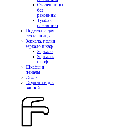
Столешницы
без
раковины
Тумба с
раковиной
Подстолье для
столешницы
Зеркала, полки,
зеркало-шкаф
Зеркало
Зеркало-
шкаф
Шкафы и
пеналы
Столы
Стульчики для
ванной