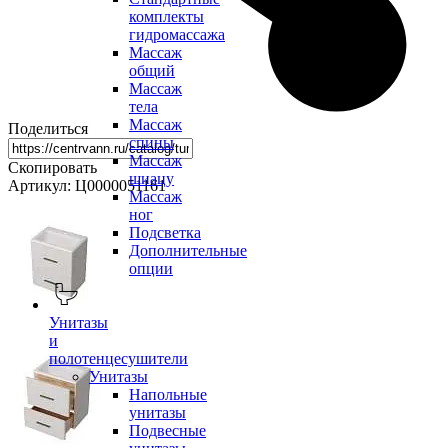
комплекты
гидромассажа
Массаж
общий
Массаж
тела
Массаж
Поделиться
спины
Массаж
Скопировать
шиацу
Артикул: Ц0000051161
Массаж
ног
Подсветка
Дополнительные
опции
Унитазы
и
полотенцесушители
Унитазы
Напольные
унитазы
Подвесные