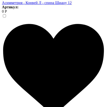
Асимметрия - Конвей Л - спина Шиацу 12
Артикул:
0 Р