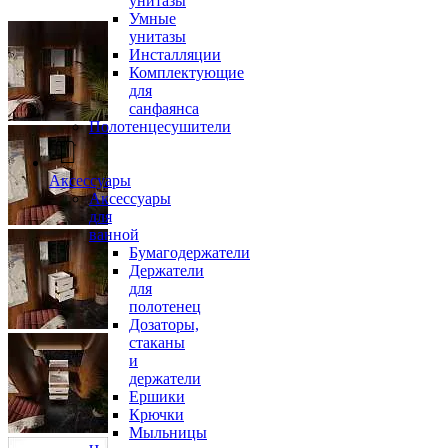
унитазы
Умные
унитазы
Инсталляции
Комплектующие
для
санфаянса
Полотенцесушители
Аксессуары
Аксессуары
для
ванной
Бумагодержатели
Держатели
для
полотенец
Дозаторы,
стаканы
и
держатели
Ершики
Крючки
Мыльницы