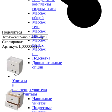
комплекты
гидромассажа
Массаж
общий
Массаж
тела
Массаж
Поделиться
спины
Массаж
Скопировать
шиацу
Артикул: Ц0000051157
Массаж
ног
Подсветка
Дополнительные
опции
Унитазы
и
полотенцесушители
Унитазы
Напольные
унитазы
Подвесные