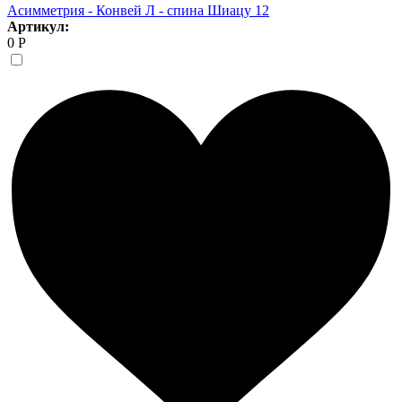
Асимметрия - Конвей Л - спина Шиацу 12
Артикул:
0 Р