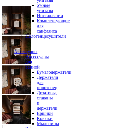
унитазы
Умные
унитазы
Инсталляции
Комплектующие
для
санфаянса
Полотенцесушители
Аксессуары
Аксессуары
для
ванной
Бумагодержатели
Держатели
для
полотенец
Дозаторы,
стаканы
и
держатели
Ершики
Крючки
Мыльницы