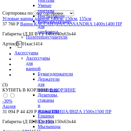
унитазы
Умные
унитазы
Сортировка по:
Инсталляции
Угловые ванны длиной 140см
,
150см
,
155см
Комплектующие
37 760 Р
Ванна КАССАНДРА/CASSANDRA 1400х1400 ПР
для
санфаянса
Габариты (Д Ш В Г): 140x140x63x44
Полотенцесушители
Артикул: 01кас1414
Аксессуары
Аксессуары
для
ванной
Бумагодержатели
Держатели
для
(3)
полотенец
КУПИТЬ
В КОРЗИНЕ
В КОРЗИНЕ
Дозаторы,
стаканы
-30
%
и
Акция
держатели
31 094 Р
44 420 Р
Ванна ИБИЦА/IBIZA 1500х1500 ПР
Ершики
Крючки
Габариты (Д Ш В Г): 150x150x63x44
Мыльницы