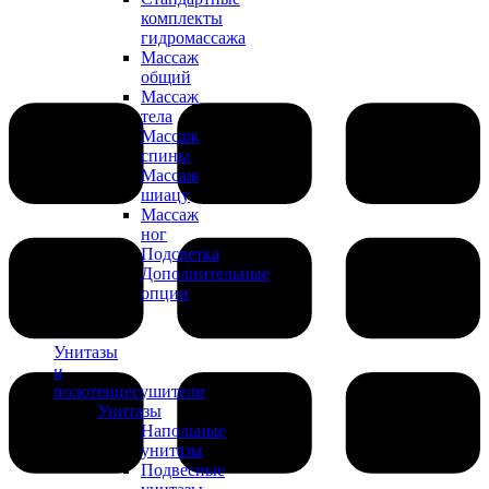
комплекты
гидромассажа
Массаж
общий
Массаж
тела
Массаж
спины
Массаж
шиацу
Массаж
ног
Подсветка
Дополнительные
опции
Унитазы
и
полотенцесушители
Унитазы
Напольные
унитазы
Подвесные