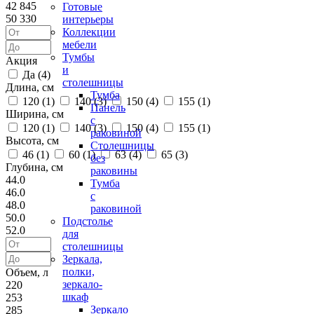
42 845
Готовые
50 330
интерьеры
Коллекции
мебели
Тумбы
Акция
и
Да (
4
)
столешницы
Длина, см
Тумба
120 (
1
)
140 (
3
)
150 (
4
)
155 (
1
)
Панель
Ширина, см
с
120 (
1
)
140 (
3
)
150 (
4
)
155 (
1
)
раковиной
Высота, см
Столешницы
46 (
1
)
60 (
1
)
63 (
4
)
65 (
3
)
без
Глубина, см
раковины
44.0
Тумба
46.0
с
48.0
раковиной
50.0
Подстолье
52.0
для
столешницы
Зеркала,
полки,
Объем, л
зеркало-
220
шкаф
253
Зеркало
285