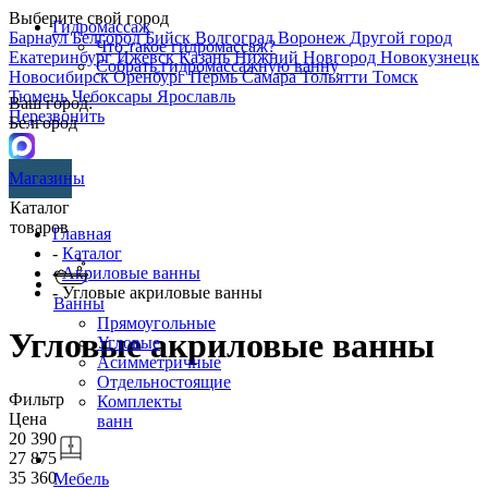
Выберите свой город
Гидромассаж
Барнаул
Белгород
Бийск
Волгоград
Воронеж
Другой город
Что такое гидромассаж?
Екатеринбург
Ижевск
Казань
Нижний Новгород
Новокузнецк
Собрать гидромассажную ванну
Новосибирск
Оренбург
Пермь
Самара
Тольятти
Томск
Тюмень
Чебоксары
Ярославль
Ваш город:
Перезвонить
Белгород
Магазины
Каталог
товаров
Главная
-
Каталог
-
Акриловые ванны
- Угловые акриловые ванны
Ванны
Прямоугольные
Угловые акриловые ванны
Угловые
Асимметричные
Отдельностоящие
Фильтр
Комплекты
Цена
ванн
20 390
27 875
35 360
Мебель