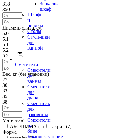
Зеркало-
318
шкаф
350
Шкафы
и
пеналы
Диаметр слива, см
Столы
5.0
Стульчики
5.1
для
5.1
ванной
5.2
5.2
Смесители
Смесители
Вес, кг (без упаковки)
для
27
ванны
30
Смесители
33
для
35
душа
38
Смеситель
для
раковины
Смесители
Материал
на
АБС/ПММА (
1
)
акрил (
7
)
биде
Форма
Комплектующие