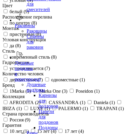
угловые (
9
)
для
Цвет
смесителей
белый (
9
)
Расположение перелива
по центру (
8
)
Раковины
Монтаж
Раковины
пристенные (
8
)
Сифоны
Угловая конструкция
для
да (
8
)
раковин
Стиль
современный стиль (
8
)
Гидромассаж
Душевые
устанавливается (
7
)
поддоны
Количество человек
и
перегородки
двухместные (
7
)
одноместные (
1
)
Душевые
Бренд
поддоны
1Marka (
5
)
Marka One (
3
)
Poseidon (
1
)
Карнизы
Коллекция
для
AFRODITA (
2
)
CASSANDRA (
1
)
Daniela (
1
)
поддонов
IBIZA (
1
)
LUXE (
1
)
PALERMO (
1
)
TRAPANI (
1
)
Панели
Страна производитель
для
Россия (
9
)
поддонов
Гарантия
Поддоны
10 лет (
1
)
15 лет (
4
)
17 лет (
4
)
Рамы