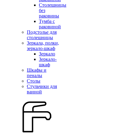
Столешницы
без
раковины
Тумба с
раковиной
Подстолье для
столешницы
Зеркала, полки,
зеркало-шкаф
Зеркало
Зеркало-
шкаф
Шкафы и
пеналы
Столы
Стульчики для
ванной