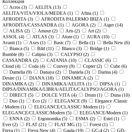
Коллекция
Acros (
3
)
AELITA (
13
)
AELITA/VITA/VIOLA/MEDEA (
1
)
Afina (
1
)
AFRODITA (
3
)
AFRODITA PALERMO IBIZA (
1
)
AFRODITA/CASSANDRA (
1
)
AGORA (
2
)
Aiger (
14
)
ALISA (
2
)
Amour (
2
)
Aris (
2
)
Art (
2
)
ASSOL (
4
)
ATLAS (
3
)
Atom (
1
)
AURA (
10
)
Avanti (
1
)
Axes (
1
)
Basic (
7
)
Bella (
1
)
Bella New (
6
)
Bianca (
5
)
Bild (
11
)
Blanco (
3
)
Bridge (
1
)
Bumble (
8
)
Calipso (
3
)
CALYPSO (
2
)
CASSANDRA (
2
)
CATANIA (
10
)
CLASSIC (
6
)
Cloud (
4
)
Coda (
4
)
Convey (
9
)
Copter (
2
)
Cube (
6
)
Damelia (
9
)
Danaya (
2
)
Daniela (
3
)
Darina (
4
)
Desire (
1
)
DIANA (
18
)
DINAMICA (
2
)
DINAMIKA (
2
)
DINAMIKA/AELITA (
1
)
DIPSA (
1
)
DIPSA/DINAMIKA/LIBRA/AELITA/CALYPSO/AGORA (
1
)
DIRECT (
5
)
DOLCE VITA (
4
)
Drum (
1
)
Duna (
10
)
Duo (
1
)
Eco (
2
)
ELEGANCE (
9
)
Elegance /Classic
/ Modern (
1
)
ELEGANCE/CLASSIC/ Modern (
1
)
ELEGANCE/CLASSIC/Modern (
5
)
ELEGANCE/Modern (
1
)
ENNA (
2
)
Ergonomika (
5
)
ESMA (
2
)
Estel (
1
)
Ever (
2
)
FLAT (
21
)
FLAT MG (
1
)
Forest (
1
)
Freya (
1
)
Freya New (
4
)
Gaula (
19
)
GC-4 (
2
)
GD-