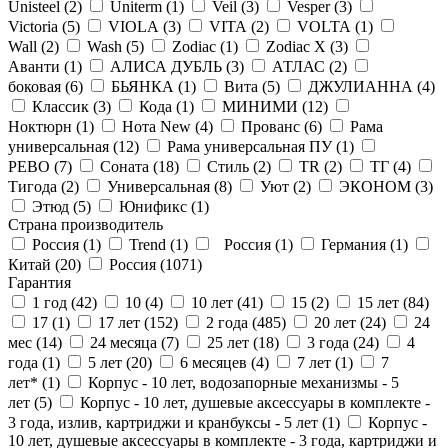
Unisteel (
2
)
Uniterm (
1
)
Veil (
3
)
Vesper (
3
)
Victoria (
5
)
VIOLA (
3
)
VITA (
2
)
VOLTA (
1
)
Wall (
2
)
Wash (
5
)
Zodiac (
1
)
Zodiac X (
3
)
Аванти (
1
)
АЛИСА ДУБЛЬ (
3
)
АТЛАС (
2
)
боковая (
6
)
БЬЯНКА (
1
)
Вита (
5
)
ДЖУЛИАННА (
4
)
Классик (
3
)
Кода (
1
)
МИНИМИ (
12
)
Ноктюрн (
1
)
Нота New (
4
)
Прованс (
6
)
Рама
универсальная (
12
)
Рама универсальная ПУ (
1
)
РЕВО (
7
)
Соната (
18
)
Стиль (
2
)
ТR (
2
)
ТГ (
4
)
Тигода (
2
)
Универсальная (
8
)
Уют (
2
)
ЭКОНОМ (
3
)
Этюд (
5
)
Юнификс (
1
)
Страна производитель
Россия (
1
)
Trend (
1
)
Россия (
1
)
Германия (
1
)
Китай (
20
)
Россия (
1071
)
Гарантия
1 год (
42
)
10 (
4
)
10 лет (
41
)
15 (
2
)
15 лет (
84
)
17 (
1
)
17 лет (
152
)
2 года (
485
)
20 лет (
24
)
24
мес (
14
)
24 месяца (
7
)
25 лет (
18
)
3 года (
24
)
4
года (
1
)
5 лет (
20
)
6 месяцев (
4
)
7 лет (
1
)
7
лет* (
1
)
Корпус - 10 лет, водозапорные механизмы - 5
лет (
5
)
Корпус - 10 лет, душевые аксессуары в комплекте -
3 года, излив, картриджи и кранбуксы - 5 лет (
1
)
Корпус -
10 лет, душевые аксессуары в комплекте - 3 года, картриджи и