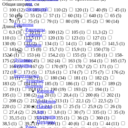
для
Общая ширина, см
смесителей
100 (
12
)
105 (
3
)
110 (
2
)
120 (
1
)
40 (
9
)
45 (
1
)
50 (
15
)
55 (
2
)
57 (
1
)
60 (
31
)
640 (
1
)
65 (
5
)
70 (
7
)
75 (
5
)
79 (
1
)
80 (
19
)
85 (
2
)
90 (
14
)
Раковины
Длина, см
Раковины
0,3 (
3
)
10 (
3
)
100 (
12
)
105 (
1
)
11,3 (
2
)
Сифоны
110 (
1
)
113,5 (
1
)
120 (
13
)
123 (
1
)
127 (
1
)
для
130 (
8
)
133 (
2
)
134 (
1
)
14 (
1
)
140 (
18
)
141,5 (
1
)
раковин
143 (
2
)
15 (
8
)
15,7 (
1
)
15,9 (
1
)
150 (
73
)
152,5 (
1
)
153 (
4
)
154,2 (
1
)
155 (
5
)
158 (
1
)
158-
Душевые
175 (
2
)
160 (
45
)
162 (
4
)
163 (
3
)
164 (
1
)
165 (
17
)
поддоны
166 (
2
)
167 (
2
)
170 (
97
)
170,7 (
2
)
171 (
1
)
и
172 (
1
)
173 (
5
)
173,6 (
1
)
174 (
7
)
175 (
7
)
176 (
2
)
перегородки
18 (
1
)
18,7 (
1
)
180 (
34
)
181 (
1
)
182 (
2
)
Душевые
183 (
2
)
184 (
3
)
185 (
3
)
186 (
1
)
187 (
1
)
189 (
2
)
поддоны
19 (
1
)
19,8 (
1
)
190 (
19
)
193 (
2
)
194 (
1
)
Карнизы
195 (
1
)
198 (
2
)
20 (
1
)
20,4 (
1
)
200 (
6
)
202 (
1
)
для
208 (
2
)
212,5 (
1
)
213 (
1
)
22,1 (
2
)
22,5 (
2
)
поддонов
220 (
1
)
230 (
1
)
24,5 (
13
)
25 (
5
)
25,9 (
2
)
26 (
3
)
Панели
для
27,4 (
2
)
29,5 (
1
)
3,8 (
1
)
30 (
7
)
335 (
1
)
35 (
3
)
поддонов
35,15 (
1
)
35,5 (
2
)
355 (
1
)
36 (
2
)
360 (
1
)
Поддоны
38,5 (
1
)
39,2 (
1
)
390 (
1
)
40 (
6
)
41 (
1
)
44 (
11
)
Рамы