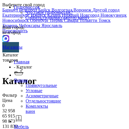
Выберите свой город
Гидромассаж
Барнаул
Белгород
Бийск
Волгоград
Воронеж
Другой город
Что такое гидромассаж?
Екатеринбург
Ижевск
Казань
Нижний Новгород
Новокузнецк
Собрать гидромассажную ванну
Новосибирск
Оренбург
Пермь
Самара
Тольятти
Томск
Тюмень
Чебоксары
Ярославль
Ваш город:
Перезвонить
Белгород
Магазины
Каталог
товаров
Главная
- Каталог
Каталог
Ванны
Прямоугольные
Угловые
Фильтр
Асимметричные
Цена
Отдельностоящие
0
Комплекты
32 958
ванн
65 915
98 873
131 830
Мебель