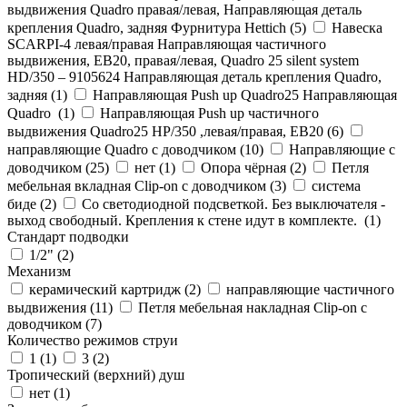
выдвижения Quadro правая/левая, Направляющая деталь
крепления Quadro, задняя Фурнитура Hettich (
5
)
Навеска
SCARPI-4 левая/правая Направляющая частичного
выдвижения, ЕВ20, правая/левая, Quadro 25 silent system
HD/350 – 9105624 Направляющая деталь крепления Quadro,
задняя (
1
)
Направляющая Push up Quadro25 Направляющая
Quadro (
1
)
Направляющая Push up частичного
выдвижения Quadro25 НР/350 ,левая/правая, ЕВ20 (
6
)
направляющие Quadro с доводчиком (
10
)
Направляющие с
доводчиком (
25
)
нет (
1
)
Опора чёрная (
2
)
Петля
мебельная вкладная Clip-on с доводчиком (
3
)
система
биде (
2
)
Со светодиодной подсветкой. Без выключателя -
выход свободный. Крепления к стене идут в комплекте. (
1
)
Стандарт подводки
1/2" (
2
)
Механизм
керамический картридж (
2
)
направляющие частичного
выдвижения (
11
)
Петля мебельная накладная Clip-on с
доводчиком (
7
)
Количество режимов струи
1 (
1
)
3 (
2
)
Тропический (верхний) душ
нет (
1
)