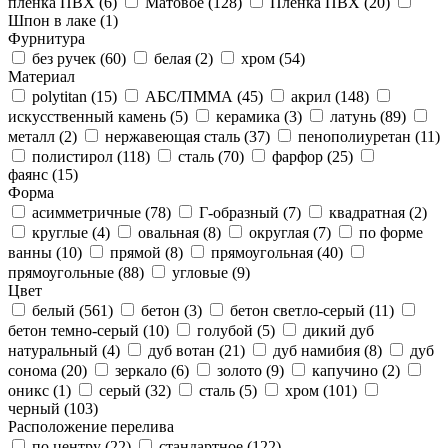
пленка ПВХ (
6
)
Матовое (
128
)
Пленка ПВХ (
20
)
Шпон в лаке (
1
)
Фурнитура
без ручек (
60
)
белая (
2
)
хром (
54
)
Материал
polytitan (
15
)
АБС/ПММА (
45
)
акрил (
148
)
искусственный камень (
5
)
керамика (
3
)
латунь (
89
)
металл (
2
)
нержавеющая сталь (
37
)
пенополиуретан (
11
)
полистирол (
118
)
сталь (
70
)
фарфор (
25
)
фаянс (
15
)
Форма
асимметричные (
78
)
Г-образный (
7
)
квадратная (
2
)
круглые (
4
)
овальная (
8
)
округлая (
7
)
по форме
ванны (
10
)
прямой (
8
)
прямоугольная (
40
)
прямоугольные (
88
)
угловые (
9
)
Цвет
белый (
561
)
бетон (
3
)
бетон светло-серый (
11
)
бетон темно-серый (
10
)
голубой (
5
)
дикий дуб
натуральный (
4
)
дуб вотан (
21
)
дуб намибия (
8
)
дуб
сонома (
20
)
зеркало (
6
)
золото (
9
)
капучино (
2
)
оникс (
1
)
серый (
32
)
сталь (
5
)
хром (
101
)
черный (
103
)
Расположение перелива
по центру (
22
)
стандартное (
122
)