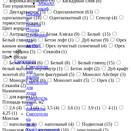
воронка-водоворот (
3
)
каскадный слив (
6
)
Зеркало-
Тип управления
шкаф
Двухзахватное (
5
)
Однозахватное (
63
)
Шкафы
однозахватные (
18
)
Однозахватный (
1
)
Сенсор (
4
)
и
термостатические (
1
)
пеналы
Цвет корпуса
Столы
Антрацит (
18
)
Белая Аляска (
9
)
Белый (
15
)
Стульчики
Белый глянец (
4
)
Бетон лофт (
1
)
Дуб ватан (
9
)
Орех
для
ванной
каньон коньяк (
5
)
Орех лучистый солнечный (
4
)
Орех
ноче тортона (
5
)
Секвойя (
1
)
Цвет фасада
Смесители
Белая Аляска (
6
)
Белый (
8
)
Белый глянец (
15
)
Смесители
белый матовый перламутр (
1
)
Бетон лофт (
2
)
Дуб крафт
для
золотой (
6
)
Латте фактурный (
5
)
Монолит Айсберг (
3
)
ванны
Монолит Дарк (
6
)
Монолит найт (
5
)
Орех (
3
)
Смесители
Секвойя (
2
)
для
Назначение
душа
для ванны (
1
)
Смеситель
Площадь ванной, м2
для
2,6 (
4
)
3 (
4
)
3,5 (
4
)
3,6 (
1
)
3,9 (
1
)
4 (
1
)
раковины
4,25 (
1
)
Смесители
Монтаж
на
напольная (
6
)
напольный (
4
)
Подвесная (
15
)
биде
Комплектующие
Подвесное (
1
)
подвесной (
10
)
пристенный (
2
)