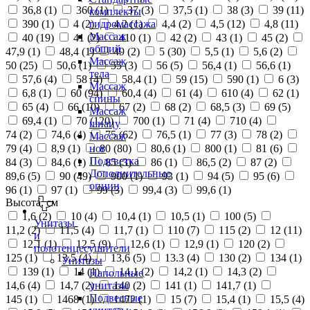
36,8 (
1
)
360 (
1
)
37 (
3
)
37,5 (
1
)
38 (
3
)
39 (
11
)
комплекты
390 (
1
)
4 (
2
)
4,2 (
1
)
4,4 (
2
)
4,5 (
12
)
4,8 (
11
)
гидромассажа
Массаж
40 (
19
)
41 (
2
)
410 (
1
)
42 (
2
)
43 (
1
)
45 (
2
)
общий
47,9 (
1
)
48,4 (
1
)
49 (
2
)
5 (
30
)
5,5 (
1
)
5,6 (
2
)
Массаж
50 (
25
)
50,6 (
1
)
55 (
3
)
56 (
5
)
56,4 (
1
)
56,6 (
1
)
тела
57,6 (
4
)
58 (
4
)
58,4 (
1
)
59 (
15
)
590 (
1
)
6 (
3
)
Массаж
6,8 (
1
)
60 (
94
)
60,4 (
4
)
61 (
4
)
610 (
4
)
62 (
1
)
спины
65 (
4
)
66 (
10
)
67 (
2
)
68 (
2
)
68,5 (
3
)
69 (
5
)
Массаж
69,4 (
1
)
70 (
120
)
700 (
1
)
71 (
4
)
710 (
4
)
шиацу
74 (
2
)
74,6 (
4
)
75 (
62
)
76,5 (
1
)
77 (
3
)
78 (
2
)
Массаж
79 (
4
)
8,9 (
1
)
80 (
80
)
80,6 (
1
)
800 (
1
)
81 (
6
)
ног
Подсветка
84 (
3
)
84,6 (
1
)
85 (
3
)
86 (
1
)
86,5 (
2
)
87 (
2
)
Дополнительные
89,6 (
5
)
90 (
49
)
900 (
1
)
93 (
1
)
94 (
5
)
95 (
6
)
опции
96 (
1
)
97 (
1
)
99 (
3
)
99,4 (
3
)
99,6 (
1
)
Высота, см
1,6 (
2
)
10 (
4
)
10,4 (
1
)
10,5 (
1
)
100 (
5
)
Унитазы
11,2 (
2
)
11,5 (
4
)
11,7 (
1
)
110 (
7
)
115 (
2
)
12 (
11
)
и
12,1 (
1
)
12,5 (
9
)
12,6 (
1
)
12,9 (
1
)
120 (
2
)
полотенцесушители
125 (
1
)
13,5 (
4
)
13,6 (
5
)
13.3 (
4
)
130 (
2
)
134 (
1
)
Унитазы
139 (
1
)
14 (
1
)
14,1 (
2
)
14,2 (
1
)
14,3 (
2
)
Напольные
14,6 (
4
)
14,7 (
2
)
140 (
2
)
141 (
1
)
141,7 (
1
)
унитазы
Подвесные
145 (
1
)
1468 (
1
)
1472 (
1
)
15 (
7
)
15,4 (
1
)
15,5 (
4
)