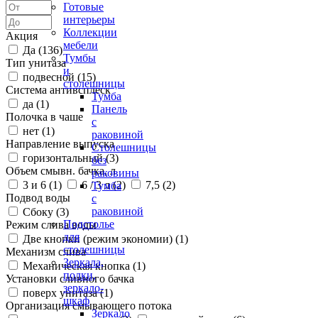
Готовые
интерьеры
Коллекции
Акция
мебели
Да (
136
)
Тумбы
Тип унитаза
и
подвесной (
15
)
столешницы
Система антивсплеск
Тумба
да (
1
)
Панель
Полочка в чаше
с
нет (
1
)
раковиной
Направление выпуска
Столешницы
горизонтальный (
3
)
без
Объем смывн. бачка, л
раковины
3 и 6 (
1
)
6 / 3 л (
2
)
7,5 (
2
)
Тумба
Подвод воды
с
раковиной
Сбоку (
3
)
Подстолье
Режим слива воды
для
Две кнопки (режим экономии) (
1
)
столешницы
Механизм слива
Зеркала,
Механическая кнопка (
1
)
полки,
Установки сливного бачка
зеркало-
поверх унитаза (
1
)
шкаф
Организация смывающего потока
Зеркало