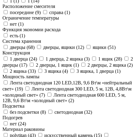
1 (
1
)
1 (
14
)
Расположение смесителя
посередине (
9
)
справа (
1
)
Ограничение температуры
нет (
1
)
Функция экономии расхода
есть (
1
)
Система хранения
дверцы (
68
)
дверцы, ящики (
12
)
ящики (
51
)
Конструкция
1 дверца (
24
)
1 дверца, 2 ящика (
3
)
1 ящик (
28
)
2
дверцы (
17
)
2 дверцы, 1 ящик (
1
)
2 дверцы, 2 ящика (
2
)
2 ящика (
33
)
3 ящика (
4
)
3 ящика, 1 дверца (
1
)
Мощность лампы
Лента светодиодная 120 LED,12В, 9,6 Вт\м «нейтральный
свет» (
19
)
Лента светодиодная 300 LED, 5 м, 12В, 4,8Вт\м
«холодный свет» (
7
)
Лента светодиодная 600 LED, 5 м,
12В, 9,6 Вт\м «холодный свет» (
2
)
Подсветка
без подсветки (
8
)
светодиодная (
32
)
Подогрев
нет (
24
)
Материал раковины
polytitan (
43
)
искусственный камень (
15
)