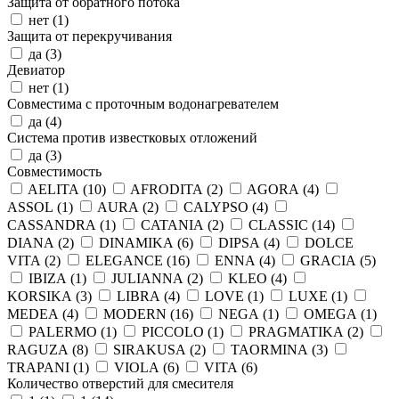
Защита от обратного потока
нет (
1
)
Защита от перекручивания
да (
3
)
Девиатор
нет (
1
)
Совместима с проточным водонагревателем
да (
4
)
Система против известковых отложений
да (
3
)
Совместимость
AELITA (
10
)
AFRODITA (
2
)
AGORA (
4
)
ASSOL (
1
)
AURA (
2
)
CALYPSO (
4
)
CASSANDRA (
1
)
CATANIA (
2
)
CLASSIC (
14
)
DIANA (
2
)
DINAMIKA (
6
)
DIPSA (
4
)
DOLCE
VITA (
2
)
ELEGANCE (
16
)
ENNA (
4
)
GRACIA (
5
)
IBIZA (
1
)
JULIANNA (
2
)
KLEO (
4
)
KORSIKA (
3
)
LIBRA (
4
)
LOVE (
1
)
LUXE (
1
)
MEDEA (
4
)
MODERN (
16
)
NEGA (
1
)
OMEGA (
1
)
PALERMO (
1
)
PICCOLO (
1
)
PRAGMATIKA (
2
)
RAGUZA (
8
)
SIRAKUSA (
2
)
TAORMINA (
3
)
TRAPANI (
1
)
VIOLA (
6
)
VITA (
6
)
Количество отверстий для смесителя