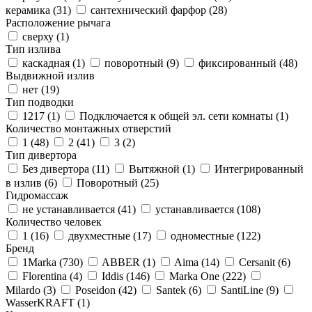
керамика (
31
)
сантехнический фарфор (
28
)
Расположение рычага
сверху (
1
)
Тип излива
каскадная (
1
)
поворотный (
9
)
фиксированный (
48
)
Выдвижной излив
нет (
19
)
Тип подводки
1217 (
1
)
Подключается к общей эл. сети комнаты (
1
)
Количество монтажных отверстий
1 (
48
)
2 (
41
)
3 (
2
)
Тип дивертора
Без дивертора (
11
)
Вытяжной (
1
)
Интегрированный
в излив (
6
)
Поворотный (
25
)
Гидромассаж
не устанавливается (
41
)
устанавливается (
108
)
Количество человек
1 (
16
)
двухместные (
17
)
одноместные (
122
)
Бренд
1Marka (
730
)
ABBER (
1
)
Aima (
14
)
Cersanit (
6
)
Florentina (
4
)
Iddis (
146
)
Marka One (
222
)
Milardo (
3
)
Poseidon (
42
)
Santek (
6
)
SantiLine (
9
)
WasserKRAFT (
1
)