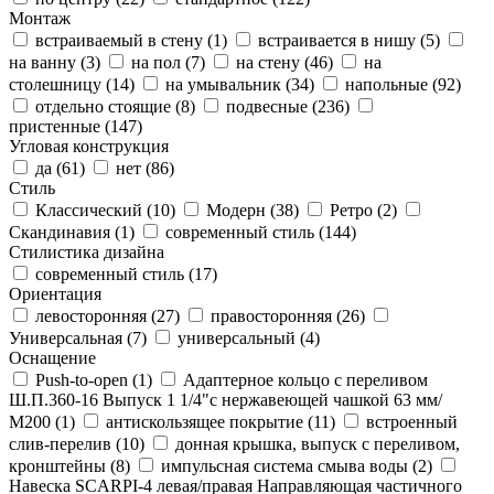
Монтаж
встраиваемый в стену (
1
)
встраивается в нишу (
5
)
на ванну (
3
)
на пол (
7
)
на стену (
46
)
на
столешницу (
14
)
на умывальник (
34
)
напольные (
92
)
отдельно стоящие (
8
)
подвесные (
236
)
пристенные (
147
)
Угловая конструкция
да (
61
)
нет (
86
)
Стиль
Классический (
10
)
Модерн (
38
)
Ретро (
2
)
Скандинавия (
1
)
современный стиль (
144
)
Стилистика дизайна
современный стиль (
17
)
Ориентация
левосторонняя (
27
)
правосторонняя (
26
)
Универсальная (
7
)
универсальный (
4
)
Оснащение
Push-to-open (
1
)
Адаптерное кольцо с переливом
Ш.П.360-16 Выпуск 1 1/4"с нержавеющей чашкой 63 мм/
М200 (
1
)
антискользящее покрытие (
11
)
встроенный
слив-перелив (
10
)
донная крышка, выпуск с переливом,
кронштейны (
8
)
импульсная система смыва воды (
2
)
Навеска SCARPI-4 левая/правая Направляющая частичного