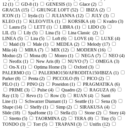
12 (
1
)
GD-8 (
1
)
GENESIS (
1
)
Glace (
2
)
GRACIA (
15
)
GRUNGE LOFT (
52
)
IBIZA (
2
)
ICON (
1
)
Iryda (
1
)
JULIANNA (
12
)
JULY (
3
)
KLEO (
1
)
KLEO/VITA (
1
)
KORSIKA (
4
)
Kvadro (
3
)
Laura (
5
)
LETT (
1
)
LIBRA (
1
)
LIDO (
3
)
LIL (
5
)
Lily (
5
)
Lina (
5
)
Lina Classic (
2
)
LINEA (
5
)
Lira (
5
)
Loft (
6
)
LOVE (
4
)
LUXE (
4
)
Maid (
3
)
Male (
1
)
MEDEA (
2
)
Melody (
17
)
Mila (
4
)
MIRA (
7
)
MIX (
12
)
MODERN (
16
)
Moduo (
2
)
Mona (
8
)
Monro (
1
)
NEGA (
7
)
NEO (
4
)
Neofix (
1
)
New Aris (
8
)
NUVO (
7
)
OMEGA (
3
)
On-X (
1
)
Optima Home (
3
)
Oxford (
3
)
PALERMO (
1
)
PALERMO150/AFRODITA150/IBIZA (
1
)
Parker (
8
)
Penta (
2
)
PICCOLO (
9
)
PICO (
2
)
PILO (
1
)
PINO (
2
)
Poseidon (
1
)
PRAGMATIKA (
6
)
PRIME (
3
)
Pulse (
4
)
Quadro (
2
)
RAGUZA (
6
)
Ray (
13
)
Revo (
1
)
Row (
3
)
RUAN (
4
)
Santi
Line (
1
)
Schwarzer Diamant (
1
)
Seattle (
1
)
Sena (
3
)
Shape (
14
)
Shelfy (
1
)
Simp (
2
)
SIRAKUSA (
4
)
Slide (
18
)
SpaHome (
1
)
Stella (
1
)
Stone (
2
)
Story (
4
)
Stretto (
5
)
TAORMINA (
2
)
TERA (
8
)
Tiny (
5
)
TONDO (
3
)
Torr (
5
)
TRAPANI (
3
)
Unifix (
12
)