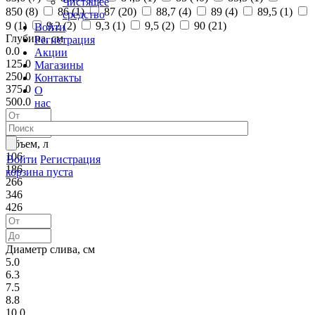
Чистящее
850 (
8
)
86 (
1
)
87 (
20
)
88,7 (
4
)
89 (
4
)
89,5 (
1
)
средство
9 (
1
)
9,2 (
2
)
9,3 (
1
)
9,5 (
2
)
90 (
21
)
Войти
Глубина, см
Регистрация
0.0
Акции
125.0
Магазины
250.0
Контакты
375.0
О
500.0
нас
Объем, л
106
Войти
Регистрация
186
корзина пуста
266
346
426
Диаметр слива, см
5.0
6.3
7.5
8.8
10.0