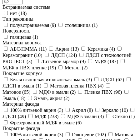
Встраиваемая система
нет (
18
)
Тип раковины
полувстраиваемая (
9
)
столешница (
1
)
Поверхность
глянцевая (
1
)
Материал корпуса
АБС/ПММА (
11
)
Акрил (
13
)
Керамика (
4
)
Керамогранит (
10
)
ЛДСП (
124
)
ЛДСП с технологией
PROTECT (
3
)
Литьевой мрамор (
9
)
МДФ (
187
)
МДФ в ПВХ пленке (
19
)
Металл (
2
)
Покрытие корпуса
Белая глянцевая итальянская эмаль (
3
)
ЛДСП (
62
)
ЛДСП в эмали (
1
)
Матовая пленка ПВХ (
4
)
Матовое (
65
)
МДФ в эмали (
2
)
Пленка ПВХ (
96
)
Эмаль (
18
)
Эмаль, акрил (
2
)
Материал фасада
100% литьевой акрил (
3
)
Акрил (
8
)
Зеркало (
10
)
ЛДСП (
49
)
МДФ (
238
)
МДФ в эмали (
3
)
Стекло (
1
)
Фрезерованный МДФ в эмале (
6
)
Покрытие фасада
100% литьевой акрил (
3
)
Глянцевое (
102
)
Матовая