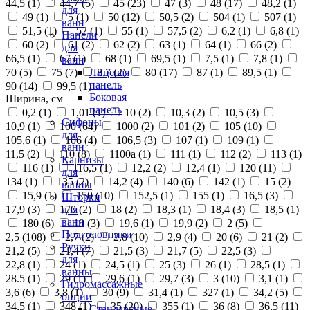
44,5 (
1
)
44,7 (
5
)
45 (
23
)
47 (
3
)
48 (
17
)
48,2 (
1
)
для
49 (
1
)
5 (
1
)
50 (
12
)
50,5 (
2
)
504 (
1
)
507 (
1
)
ванн
51,5 (
1
)
52 (
1
)
55 (
1
)
57,5 (
2
)
6,2 (
1
)
6,8 (
1
)
Панели
60 (
2
)
61 (
2
)
62 (
2
)
63 (
1
)
64 (
1
)
66 (
2
)
для
66,5 (
1
)
67 (
1
)
68 (
1
)
69,5 (
1
)
7,5 (
1
)
7,8 (
1
)
ванн
70 (
5
)
75 (
7
)
8,7 (
2
)
80 (
17
)
87 (
1
)
89,5 (
1
)
Лицевая
панель
90 (
14
)
99,5 (
1
)
Боковая
Ширина, см
панель
0,2 (
1
)
1,01 (
1
)
10 (
2
)
10,3 (
2
)
10,5 (
3
)
Сифоны
10,9 (
1
)
100 (
64
)
1000 (
2
)
101 (
2
)
105 (
10
)
для
105,6 (
1
)
106 (
4
)
106,5 (
3
)
107 (
1
)
109 (
1
)
ванн
11,5 (
2
)
110 (
8
)
1100а (
1
)
111 (
1
)
112 (
2
)
113 (
1
)
Карнизы
116 (
1
)
116,5 (
1
)
12,2 (
2
)
12,4 (
1
)
120 (
11
)
для
134 (
1
)
135 (
2
)
14,2 (
4
)
140 (
6
)
142 (
1
)
15 (
2
)
ванны
15,9 (
1
)
150 (
10
)
152,5 (
1
)
155 (
1
)
16,5 (
3
)
Шторки
17,9 (
3
)
170 (
2
)
18 (
2
)
18,3 (
1
)
18,4 (
3
)
18,5 (
1
)
для
ванн
180 (
6
)
19 (
3
)
19,6 (
1
)
19,9 (
2
)
2 (
5
)
Подголовники
2,5 (
108
)
2,7 (
2
)
2,8 (
10
)
2,9 (
4
)
20 (
6
)
21 (
2
)
Ручки
21,2 (
5
)
21,4 (
7
)
21,5 (
3
)
21,7 (
5
)
22,5 (
3
)
для
22,8 (
1
)
24 (
1
)
24,5 (
1
)
25 (
3
)
26 (
1
)
28,5 (
1
)
ванны
28.5 (
1
)
29 (
1
)
29,6 (
1
)
29,7 (
3
)
3 (
10
)
3,1 (
1
)
Гидромассажные
3,6 (
6
)
3,8 (
1
)
30 (
9
)
31,4 (
1
)
327 (
1
)
34,2 (
5
)
опции
34,5 (
1
)
348 (
1
)
35 (
20
)
355 (
1
)
36 (
8
)
36,5 (
11
)
Стандартные