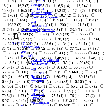
унитазы
15,9 (
5
)
150 (
1
)
151,6 (
3
)
156,9 (
3
)
159,1 (
1
)
Умные
16 (
1
)
16,2 (
2
)
16,35 (
1
)
16,5 (
14
)
16,7 (
4
)
унитазы
16,8 (
1
)
16.5 (
4
)
17 (
4
)
17,2 (
3
)
17,9 (
7
)
170 (
4
)
Инсталляции
176 (
1
)
18 (
8
)
18,6 (
4
)
18,7 (
2
)
18,9 (
3
)
Комплектующие
180 (
1
)
184 (
1
)
19 (
3
)
19,5 (
4
)
190 (
7
)
198 (
2
)
для
198,2 (
2
)
2,3 (
1
)
20 (
1
)
200 (
1
)
21,3 (
1
)
санфаянса
21,7 (
1
)
22 (
2
)
23 (
4
)
23,2 (
1
)
23,6 (
1
)
24 (
5
)
Полотенцесушители
24,6 (
20
)
240 (
5
)
25 (
1
)
25,5 (
20
)
25,9 (
2
)
25.5 (
1
)
27,2 (
2
)
28,4 (
3
)
28,9 (
2
)
30 (
4
)
32 (
4
)
Аксессуары
32,5 (
1
)
32,9 (
3
)
33,6 (
1
)
34 (
1
)
34,5 (
1
)
Аксессуары
35 (
1
)
35,5 (
9
)
36 (
2
)
36,5 (
3
)
37 (
12
)
37,5 (
1
)
для
38,5 (
1
)
40 (
23
)
42 (
7
)
43 (
1
)
43,2 (
2
)
44 (
11
)
ванной
45 (
2
)
45,3 (
4
)
46 (
4
)
46,5 (
1
)
48 (
5
)
48,1 (
1
)
Бумагодержатели
48,7 (
4
)
48,8 (
5
)
48.7 (
2
)
5,5 (
1
)
50 (
30
)
Держатели
54,5 (
1
)
55 (
11
)
55,0 (
1
)
56 (
16
)
56,5 (
78
)
для
56.5 (
8
)
560 (
1
)
57 (
8
)
59 (
9
)
59-60 (
1
)
6 (
2
)
полотенец
Дозаторы,
6,9 (
2
)
60 (
37
)
60,15 (
7
)
60-63 (
14
)
60.15 (
3
)
стаканы
600 (
1
)
61 (
10
)
61-64 (
2
)
62 (
32
)
62-65 (
19
)
и
63 (
55
)
64 (
7
)
64,5 (
1
)
65 (
35
)
65,2 (
2
)
67 (
2
)
держатели
68 (
6
)
69,6 (
1
)
7 (
3
)
7,2 (
3
)
7,5 (
1
)
70 (
10
)
Ершики
70.5 (
1
)
73 (
1
)
75 (
4
)
75,5 (
1
)
76 (
1
)
77 (
2
)
Крючки
8 (
3
)
8,5 (
4
)
80 (
22
)
81 (
4
)
81,5 (
1
)
82 (
8
)
Мыльницы
83,6 (
7
)
83,61 (
1
)
84,5 (
1
)
85 (
40
)
85,5 (
1
)