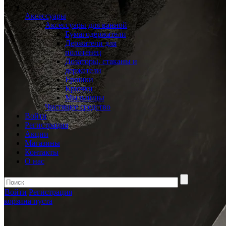
Аксессуары
Аксессуары для ванной
Бумагодержатели
Держатели для
полотенец
Дозаторы, стаканы и
держатели
Ершики
Крючки
Мыльницы
Чистящее средство
Войти
Регистрация
Акции
Магазины
Контакты
О нас
Войти
Регистрация
корзина пуста