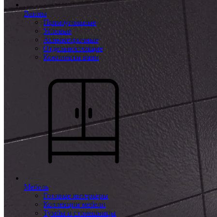
Ванны
Прямоугольные
Угловые
Асимметричные
Отдельностоящие
Комплекты ванн
Мебель
Готовые интерьеры
Коллекции мебели
Тумбы и столешницы