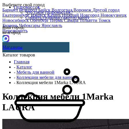
Выберите свой город
Гидромассаж
Барнаул
Белгород
Бийск
Волгоград
Воронеж
Другой город
Что такое гидромассаж?
Екатеринбург
Ижевск
Казань
Нижний Новгород
Новокузнецк
Собрать гидромассажную ванну
Новосибирск
Оренбург
Пермь
Самара
Тольятти
Томск
Тюмень
Чебоксары
Ярославль
Ваш город:
Перезвонить
Белгород
Магазины
Каталог товаров
Главная
-
Каталог
-
Мебель для ванной
-
Коллекции мебели для ванной
- Коллекция мебели 1Marka LAURA
Коллекция мебели 1Marka
LAURA