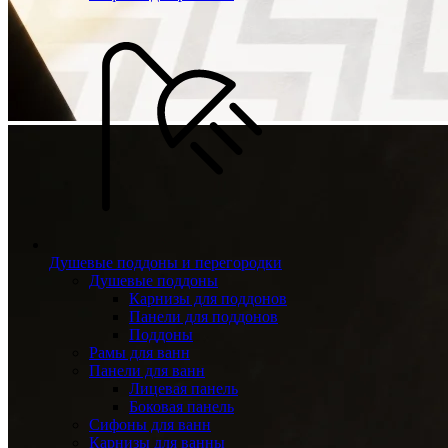
Душевые поддоны и перегородки
Душевые поддоны
Карнизы для поддонов
Панели для поддонов
Поддоны
Рамы для ванн
Панели для ванн
Лицевая панель
Боковая панель
Сифоны для ванн
Карнизы для ванны