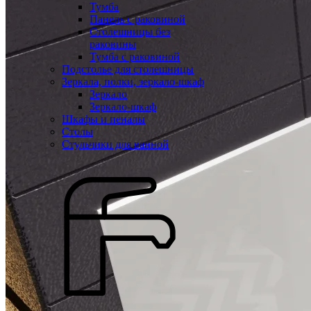
Тумба
Панель с раковиной
Столешницы без
раковины
Тумба с раковиной
Подстолье для столешницы
Зеркала, полки, зеркало-шкаф
Зеркало
Зеркало-шкаф
Шкафы и пеналы
Столы
Стульчики для ванной