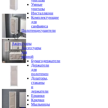
унитазы
Умные
унитазы
Инсталляции
Комплектующие
для
санфаянса
Полотенцесушители
Аксессуары
Аксессуары
для
ванной
Бумагодержатели
Держатели
для
полотенец
Дозаторы,
стаканы
и
держатели
Ершики
Крючки
Мыльницы