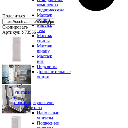
комплекты
гидромассажа
Массаж
Поделиться
общий
Массаж
Скопировать
тела
Артикул: У73556
Массаж
спины
Массаж
шиацу
Массаж
ног
Подсветка
Дополнительные
опции
Унитазы
и
полотенцесушители
Унитазы
Напольные
унитазы
Подвесные