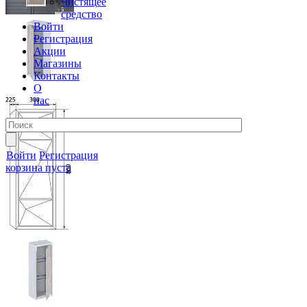
Чистящее
средство
Войти
Регистрация
Акции
Магазины
Контакты
О
нас
Войти
Регистрация
корзина пуста