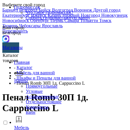
Выберите свой город
Гидромассаж
Барнаул
Белгород
Бийск
Волгоград
Воронеж
Другой город
Что такое гидромассаж?
Екатеринбург
Ижевск
Казань
Нижний Новгород
Новокузнецк
Собрать гидромассажную ванну
Новосибирск
Оренбург
Пермь
Самара
Тольятти
Томск
Тюмень
Чебоксары
Ярославль
Ваш город:
Перезвонить
Белгород
Магазины
Каталог
товаров
Главная
-
Каталог
-
Мебель для ванной
-
Шкафы и Пеналы для ванной
Ванны
- Пенал Romb 30П 1д. Cappuccino L
Прямоугольные
Угловые
Пенал Romb 30П 1д.
Асимметричные
Отдельностоящие
Cappuccino L
Комплекты
ванн
Мебель