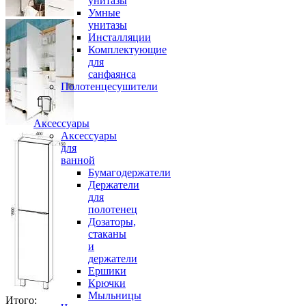
унитазы
Умные
унитазы
Инсталляции
Комплектующие
для
санфаянса
Полотенцесушители
Аксессуары
Аксессуары
для
ванной
Бумагодержатели
Держатели
для
полотенец
Дозаторы,
стаканы
и
держатели
Ершики
Крючки
Мыльницы
Итого: