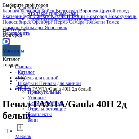
Выберите свой город
Гидромассаж
Барнаул
Белгород
Бийск
Волгоград
Воронеж
Другой город
Что такое гидромассаж?
Екатеринбург
Ижевск
Казань
Нижний Новгород
Новокузнецк
Собрать гидромассажную ванну
Новосибирск
Оренбург
Пермь
Самара
Тольятти
Томск
Тюмень
Чебоксары
Ярославль
Ваш город:
Перезвонить
Белгород
Магазины
Каталог
товаров
Главная
-
Каталог
-
Мебель для ванной
-
Шкафы и Пеналы для ванной
Ванны
- Пенал ГАУЛА/Gaula 40Н 2д белый
Прямоугольные
Угловые
Пенал ГАУЛА/Gaula 40Н 2д
Асимметричные
Отдельностоящие
белый
Комплекты
ванн
Мебель