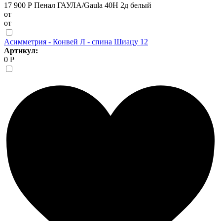
17 900 Р
Пенал ГАУЛА/Gaula 40Н 2д белый
от
от
Асимметрия - Конвей Л - спина Шиацу 12
Артикул:
0 Р