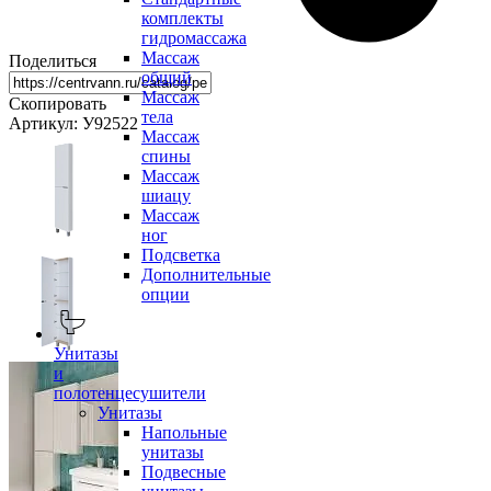
комплекты
гидромассажа
Массаж
Поделиться
общий
Массаж
Скопировать
тела
Артикул: У92522
Массаж
спины
Массаж
шиацу
Массаж
ног
Подсветка
Дополнительные
опции
Унитазы
и
полотенцесушители
Унитазы
Напольные
унитазы
Подвесные