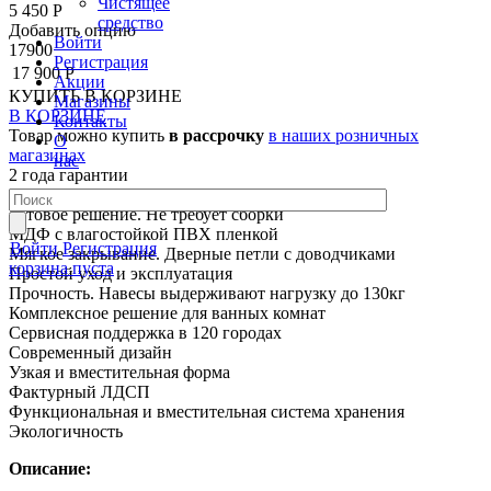
Чистящее
5 450 Р
средство
Добавить опцию
Войти
17900
Регистрация
17 900 Р
Акции
КУПИТЬ
В КОРЗИНЕ
Магазины
В КОРЗИНЕ
Контакты
Товар можно купить
в рассрочку
в наших розничных
О
магазинах
нас
2 года гарантии
Влагостойкие материалы
Готовое решение. Не требует сборки
МДФ с влагостойкой ПВХ пленкой
Войти
Регистрация
Мягкое закрывание. Дверные петли с доводчиками
корзина пуста
Простой уход и эксплуатация
Прочность. Навесы выдерживают нагрузку до 130кг
Комплексное решение для ванных комнат
Сервисная поддержка в 120 городах
Современный дизайн
Узкая и вместительная форма
Фактурный ЛДСП
Функциональная и вместительная система хранения
Экологичность
Описание: