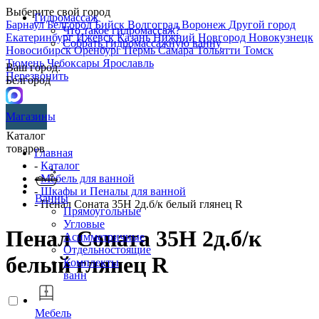
Выберите свой город
Гидромассаж
Барнаул
Белгород
Бийск
Волгоград
Воронеж
Другой город
Что такое гидромассаж?
Екатеринбург
Ижевск
Казань
Нижний Новгород
Новокузнецк
Собрать гидромассажную ванну
Новосибирск
Оренбург
Пермь
Самара
Тольятти
Томск
Тюмень
Чебоксары
Ярославль
Ваш город:
Перезвонить
Белгород
Магазины
Каталог
товаров
Главная
-
Каталог
-
Мебель для ванной
-
Шкафы и Пеналы для ванной
Ванны
- Пенал Соната 35Н 2д.б/к белый глянец R
Прямоугольные
Угловые
Пенал Соната 35Н 2д.б/к
Асимметричные
Отдельностоящие
белый глянец R
Комплекты
ванн
Мебель