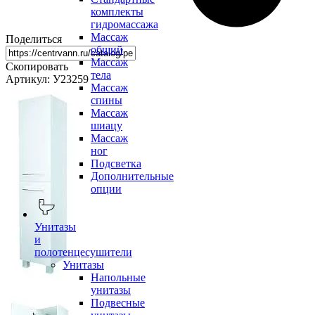
комплекты
гидромассажа
Массаж
Поделиться
общий
Массаж
Скопировать
тела
Артикул: У23259
Массаж
спины
Массаж
шиацу
Массаж
ног
Подсветка
Дополнительные
опции
Унитазы
и
полотенцесушители
Унитазы
Напольные
унитазы
Подвесные