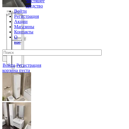
Чистящее
средство
Войти
Регистрация
Акции
Магазины
Контакты
О
нас
Войти
Регистрация
корзина пуста