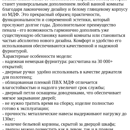
станет универсальным дополнением любой ванной комнаты
благодаря лаконичному дизайну и белому глянцевому корпусу
из МДФ. Это прекрасный образец практичности,
функциональности и современной эстетики, который
прослужит долгие годы. Дополнительное преимущество
пенала - его возможность гармонично дополнять уже
существующую обстановку ванной комнаты или становиться
частью абсолютно нового дизайна. Комфорт и удобство его
использования обеспечиваются качественной и надежной
фурнитурой.
Характерные особенности модели:
- надежная немецкая фурнитура: рассчитана на 30 000+
открытий;
- дверные ручки удобно использовать в качестве держателя
для полотенец;
- облицованная пленкой ПВХ МДФ отличается
влагостойкостью и надолго увеличит срок службы;
- дверный петли оснащены доводчиками, что обеспечивает
мягкое закрывание дверей;
- не нужно тратить время на сборку, изделие полностью
готово к эксплуатации;
- прочность: металлические навесы выдерживают нагрузку до
130кг;
- наличие бельевой корзины, скрытой за дверцой шкафа;
- дверцы можно разместить как в левом, так и в правом