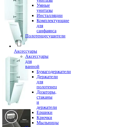
унитазы
Умные
унитазы
Инсталляции
Комплектующие
для
санфаянса
Полотенцесушители
Аксессуары
Аксессуары
для
ванной
Бумагодержатели
Держатели
для
полотенец
Дозаторы,
стаканы
и
держатели
Ершики
Крючки
Мыльницы