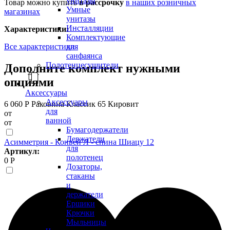
унитазы
Товар можно купить
в рассрочку
в наших розничных
Умные
магазинах
унитазы
Инсталляции
Характеристики:
Комплектующие
Все характеристики
для
санфаянса
Полотенцесушители
Дополните комплект нужными
опциями
Аксессуары
Аксессуары
6 060 Р
Раковина Классик 65 Кировит
для
от
ванной
от
Бумагодержатели
Держатели
Асимметрия - Конвей Л - спина Шиацу 12
для
Артикул:
полотенец
0 Р
Дозаторы,
стаканы
и
держатели
Ершики
Крючки
Мыльницы