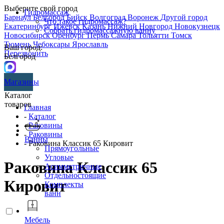
Выберите свой город
Гидромассаж
Барнаул
Белгород
Бийск
Волгоград
Воронеж
Другой город
Что такое гидромассаж?
Екатеринбург
Ижевск
Казань
Нижний Новгород
Новокузнецк
Собрать гидромассажную ванну
Новосибирск
Оренбург
Пермь
Самара
Тольятти
Томск
Тюмень
Чебоксары
Ярославль
Ваш город:
Перезвонить
Белгород
Магазины
Каталог
товаров
Главная
-
Каталог
-
Раковины
-
Раковины
Ванны
- Раковина Классик 65 Кировит
Прямоугольные
Угловые
Раковина Классик 65
Асимметричные
Отдельностоящие
Кировит
Комплекты
ванн
Мебель