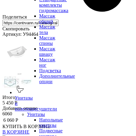
комплекты
гидромассажа
Массаж
Поделиться
общий
Массаж
Скопировать
тела
Артикул: У94464
Массаж
спины
Массаж
шиацу
Массаж
ног
Подсветка
Дополнительные
опции
Итого:
Унитазы
5 450 Р
и
Добавить опцию
полотенцесушители
6060
Унитазы
Напольные
6 060 Р
унитазы
КУПИТЬ
В КОРЗИНЕ
Подвесные
В КОРЗИНЕ