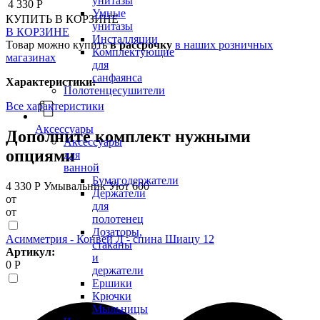
унитазы
4 330 Р
Умные
КУПИТЬ
В КОРЗИНЕ
унитазы
В КОРЗИНЕ
Инсталляции
Товар можно купить
в рассрочку
в наших розничных
Комплектующие
магазинах
для
санфаянса
Характеристики:
Полотенцесушители
Все характеристики
Аксессуары
Дополните комплект нужными
Аксессуары
опциями
для
ванной
Бумагодержатели
4 330 Р
Умывальник Уют 600
Держатели
от
для
от
полотенец
Дозаторы,
Асимметрия - Конвей Л - спина Шиацу 12
стаканы
Артикул:
и
0 Р
держатели
Ершики
Крючки
Мыльницы