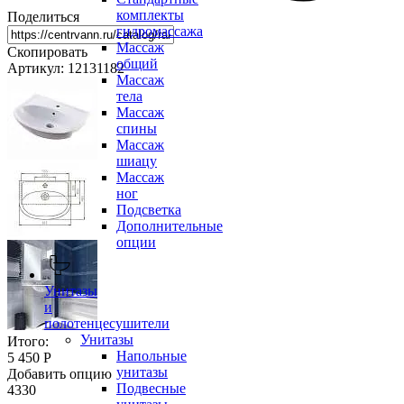
комплекты
Поделиться
гидромассажа
Массаж
Скопировать
общий
Артикул: 12131182
Массаж
тела
Массаж
спины
Массаж
шиацу
Массаж
ног
Подсветка
Дополнительные
опции
Унитазы
и
полотенцесушители
Унитазы
Итого:
Напольные
5 450 Р
унитазы
Добавить опцию
Подвесные
4330