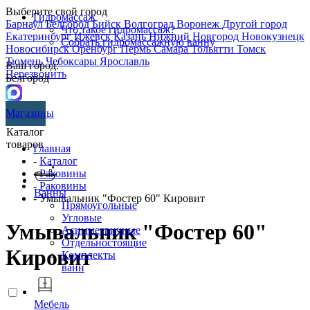
Выберите свой город
Гидромассаж
Барнаул
Белгород
Бийск
Волгоград
Воронеж
Другой город
Что такое гидромассаж?
Екатеринбург
Ижевск
Казань
Нижний Новгород
Новокузнецк
Собрать гидромассажную ванну
Новосибирск
Оренбург
Пермь
Самара
Тольятти
Томск
Тюмень
Чебоксары
Ярославль
Ваш город:
Перезвонить
Белгород
Магазины
Каталог
товаров
Главная
-
Каталог
-
Раковины
-
Раковины
Ванны
- Умывальник "Фостер 60" Кировит
Прямоугольные
Угловые
Умывальник "Фостер 60"
Асимметричные
Отдельностоящие
Кировит
Комплекты
ванн
Мебель