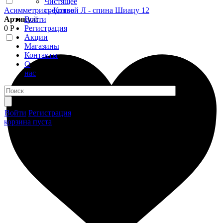
Чистящее
Асимметрия - Конвей Л - спина Шиацу 12
средство
Артикул:
Войти
0 Р
Регистрация
Акции
Магазины
Контакты
О
нас
Войти
Регистрация
корзина пуста