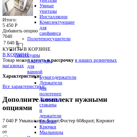
унитазы
Умные
унитазы
Инсталляции
Итого:
Комплектующие
5 450 Р
для
Добавить опцию
санфаянса
7040
Полотенцесушители
7 040 Р
КУПИТЬ
В КОРЗИНЕ
В КОРЗИНЕ
Аксессуары
Товар можно купить
в рассрочку
в наших розничных
Аксессуары
магазинах
для
ванной
Характеристики:
Бумагодержатели
Держатели
Все характеристики
для
полотенец
Дополните комплект нужными
Дозаторы,
стаканы
опциями
и
держатели
7 040 Р
Умывальник &quot;Фостер 60&quot; Кировит
Ершики
от
Крючки
от
Мыльницы