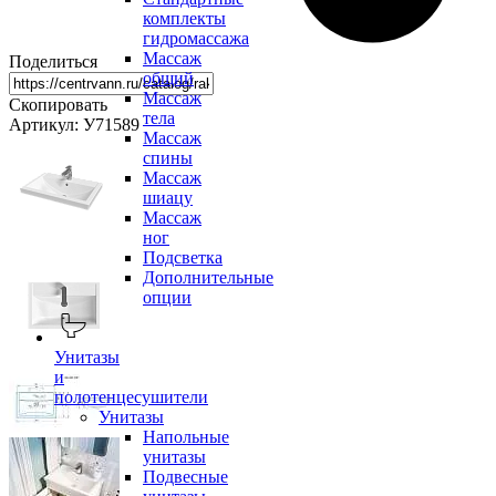
комплекты
гидромассажа
Массаж
Поделиться
общий
Массаж
Скопировать
тела
Артикул: У71589
Массаж
спины
Массаж
шиацу
Массаж
ног
Подсветка
Дополнительные
опции
Унитазы
и
полотенцесушители
Унитазы
Напольные
унитазы
Подвесные