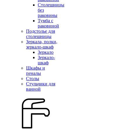
Столешницы
без
раковины
Тумба с
раковиной
Подстолье для
столешницы
Зеркала, полки,
зеркало-шкаф
Зеркало
Зеркало-
шкаф
Шкафы и
пеналы
Столы
Стульчики для
ванной