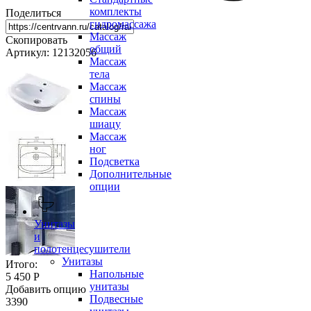
комплекты
Поделиться
гидромассажа
Массаж
Скопировать
общий
Артикул: 12132056
Массаж
тела
Массаж
спины
Массаж
шиацу
Массаж
ног
Подсветка
Дополнительные
опции
Унитазы
и
полотенцесушители
Унитазы
Итого:
Напольные
5 450 Р
унитазы
Добавить опцию
Подвесные
3390