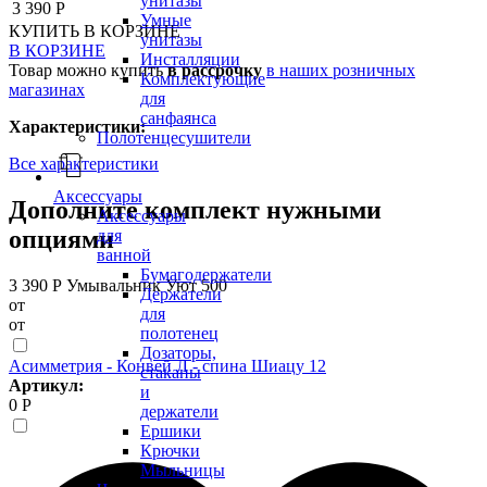
унитазы
3 390 Р
Умные
КУПИТЬ
В КОРЗИНЕ
унитазы
В КОРЗИНЕ
Инсталляции
Товар можно купить
в рассрочку
в наших розничных
Комплектующие
магазинах
для
санфаянса
Характеристики:
Полотенцесушители
Все характеристики
Аксессуары
Дополните комплект нужными
Аксессуары
опциями
для
ванной
Бумагодержатели
3 390 Р
Умывальник Уют 500
Держатели
от
для
от
полотенец
Дозаторы,
Асимметрия - Конвей Л - спина Шиацу 12
стаканы
Артикул:
и
0 Р
держатели
Ершики
Крючки
Мыльницы