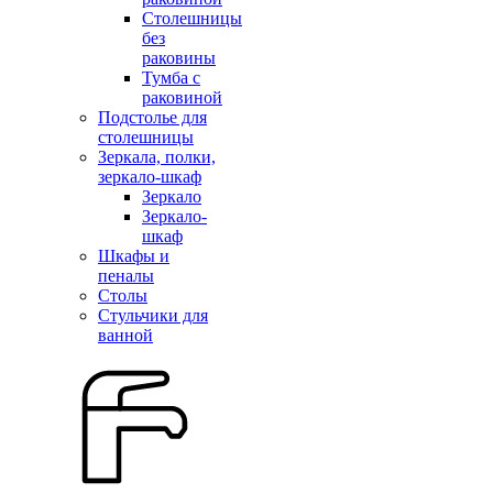
Столешницы
без
раковины
Тумба с
раковиной
Подстолье для
столешницы
Зеркала, полки,
зеркало-шкаф
Зеркало
Зеркало-
шкаф
Шкафы и
пеналы
Столы
Стульчики для
ванной