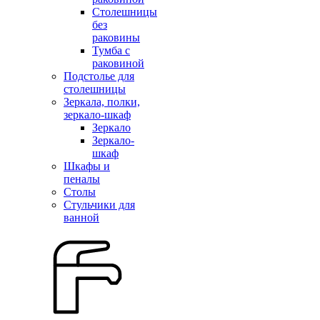
Столешницы
без
раковины
Тумба с
раковиной
Подстолье для
столешницы
Зеркала, полки,
зеркало-шкаф
Зеркало
Зеркало-
шкаф
Шкафы и
пеналы
Столы
Стульчики для
ванной