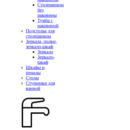
Столешницы
без
раковины
Тумба с
раковиной
Подстолье для
столешницы
Зеркала, полки,
зеркало-шкаф
Зеркало
Зеркало-
шкаф
Шкафы и
пеналы
Столы
Стульчики для
ванной