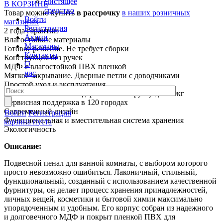
Чистящее
В КОРЗИНЕ
средство
Товар можно купить
в рассрочку
в наших розничных
Войти
магазинах
Регистрация
2 года гарантии
Акции
Влагостойкие материалы
Магазины
Готовое решение. Не требует сборки
Контакты
Конструкция без ручек
О
МДФ с влагостойкой ПВХ пленкой
нас
Мягкое закрывание. Дверные петли с доводчиками
Простой уход и эксплуатация
Прочность. Навесы выдерживают нагрузку до 130кг
Сервисная поддержка в 120 городах
Современный дизайн
Войти
Регистрация
Функциональная и вместительная система хранения
корзина пуста
Экологичность
Описание:
Подвесной пенал для ванной комнаты, с выбором которого
просто невозможно ошибиться. Лаконичный, стильный,
функциональный, созданный с использованием качественной
фурнитуры, он делает процесс хранения принадлежностей,
личных вещей, косметики и бытовой химии максимально
упорядоченным и удобным. Его корпус собран из надежного
и долговечного МДФ и покрыт пленкой ПВХ для