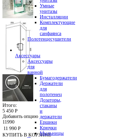
унитазы
Умные
унитазы
Инсталляции
Комплектующие
для
санфаянса
Полотенцесушители
Аксессуары
Аксессуары
для
ванной
Бумагодержатели
Держатели
для
полотенец
Дозаторы,
Итого:
стаканы
5 450 Р
и
Добавить опцию
держатели
11990
Ершики
Крючки
11 990 Р
Мыльницы
КУПИТЬ
В КОРЗИНЕ