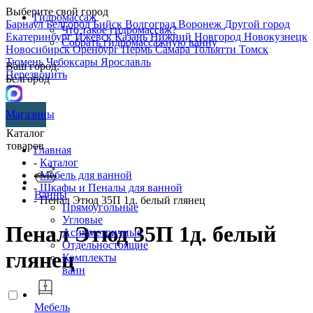
Выберите свой город
Гидромассаж
Барнаул
Белгород
Бийск
Волгоград
Воронеж
Другой город
Что такое гидромассаж?
Екатеринбург
Ижевск
Казань
Нижний Новгород
Новокузнецк
Собрать гидромассажную ванну
Новосибирск
Оренбург
Пермь
Самара
Тольятти
Томск
Тюмень
Чебоксары
Ярославль
Ваш город:
Перезвонить
Белгород
Магазины
Каталог
товаров
Главная
-
Каталог
-
Мебель для ванной
-
Шкафы и Пеналы для ванной
Ванны
- Пенал Этюд 35П 1д. белый глянец
Прямоугольные
Угловые
Пенал Этюд 35П 1д. белый
Асимметричные
Отдельностоящие
глянец
Комплекты
ванн
Мебель