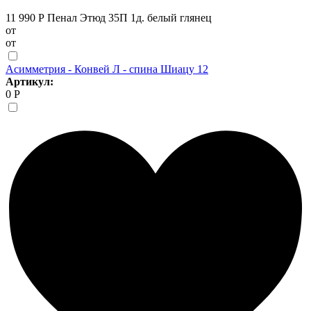
11 990 Р
Пенал Этюд 35П 1д. белый глянец
от
от
Асимметрия - Конвей Л - спина Шиацу 12
Артикул:
0 Р