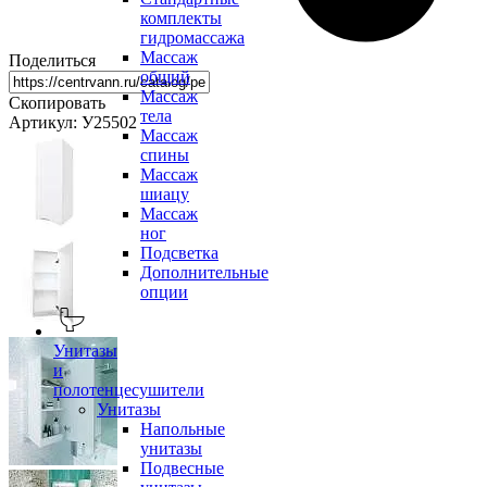
комплекты
гидромассажа
Массаж
Поделиться
общий
Массаж
Скопировать
тела
Артикул: У25502
Массаж
спины
Массаж
шиацу
Массаж
ног
Подсветка
Дополнительные
опции
Унитазы
и
полотенцесушители
Унитазы
Напольные
унитазы
Подвесные