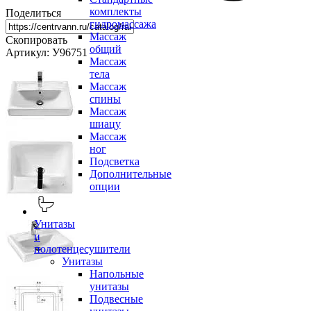
комплекты
Поделиться
гидромассажа
Массаж
Скопировать
общий
Артикул: У96751
Массаж
тела
Массаж
спины
Массаж
шиацу
Массаж
ног
Подсветка
Дополнительные
опции
Унитазы
и
полотенцесушители
Унитазы
Напольные
унитазы
Подвесные