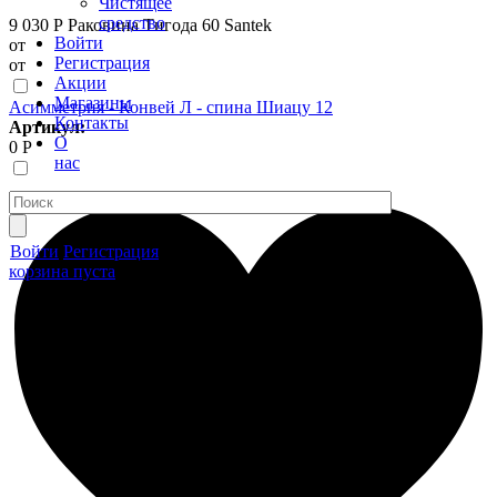
Чистящее
средство
9 030 Р
Раковина Тигода 60 Santek
Войти
от
Регистрация
от
Акции
Магазины
Асимметрия - Конвей Л - спина Шиацу 12
Контакты
Артикул:
О
0 Р
нас
Войти
Регистрация
корзина пуста