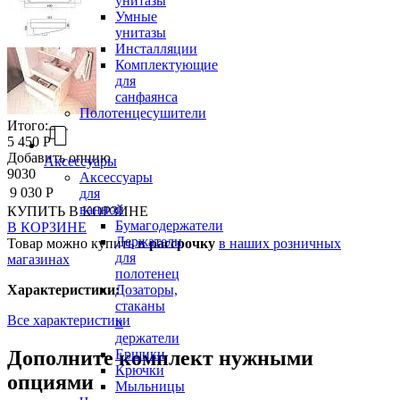
унитазы
Умные
унитазы
Инсталляции
Комплектующие
для
санфаянса
Полотенцесушители
Итого:
5 450 Р
Добавить опцию
Аксессуары
9030
Аксессуары
9 030 Р
для
ванной
КУПИТЬ
В КОРЗИНЕ
Бумагодержатели
В КОРЗИНЕ
Держатели
Товар можно купить
в рассрочку
в наших розничных
для
магазинах
полотенец
Дозаторы,
Характеристики:
стаканы
Все характеристики
и
держатели
Ершики
Дополните комплект нужными
Крючки
опциями
Мыльницы